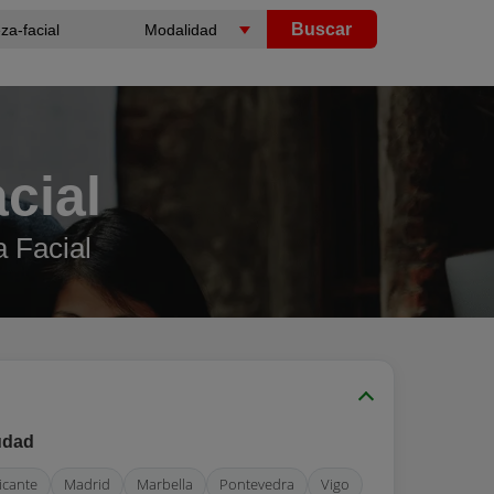
Buscar
cial
 Facial
udad
icante
Madrid
Marbella
Pontevedra
Vigo