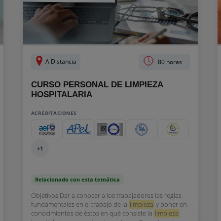
A Distancia
80 horas
CURSO PERSONAL DE LIMPIEZA
HOSPITALARIA
ACREDITACIONES
+1
Relacionado con esta temática
Objetivos Dar a conocer a los trabajadores las reglas
fundamentales en el trabajo de la
limpieza
y poner en
conocimientos de éstos en qué consiste la
limpieza