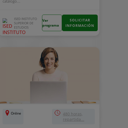
catálogo....
ISED INSTITUTO
SOLICITAR
Ver
SUPERIOR DE
programa
INFORMACIÓN
ESTUDIOS
Online
480 horas,
repartida...