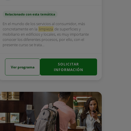
Relacionado con esta temática
En el mundo de los servicios al consumidor, más
concretamente en la
limpieza
de superficies y
mobiliario en edificios y locales, es muy importante
conocer los diferentes procesos, por ello, con el
presente curso se trata...
SOLICITAR
Ver programa
INFORMACIÓN