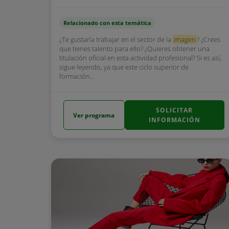
Relacionado con esta temática
¿Te gustaría trabajar en el sector de la
imagen
? ¿Crees
que tienes talento para ello? ¿Quieres obtener una
titulación oficial en esta actividad profesional? Si es así,
sigue leyendo, ya que este ciclo superior de
formación...
SOLICITAR
Ver programa
INFORMACIÓN