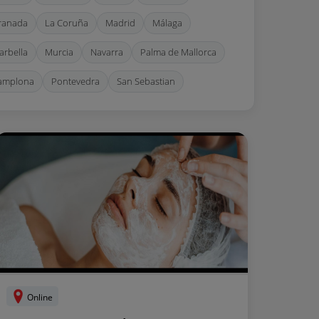
ranada
La Coruña
Madrid
Málaga
arbella
Murcia
Navarra
Palma de Mallorca
amplona
Pontevedra
San Sebastian
antander
Sevilla
Tarragona
Valencia
lladolid
Zaragoza
Online