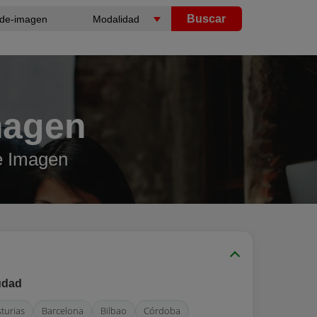
Buscar
magen
e Imagen
udad
sturias
Barcelona
Bilbao
Córdoba