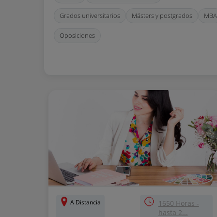
Grados universitarios
Másters y postgrados
MBA
Oposiciones
A Distancia
1650 Horas -
hasta 2...