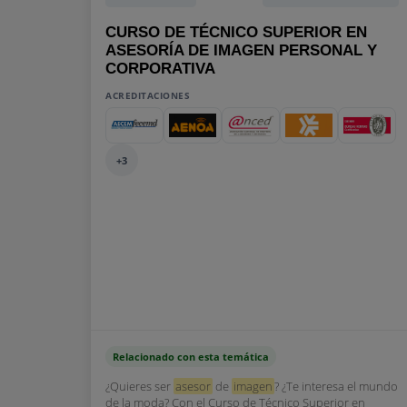
CURSO DE TÉCNICO SUPERIOR EN
ASESORÍA DE IMAGEN PERSONAL Y
CORPORATIVA
ACREDITACIONES
+3
Relacionado con esta temática
¿Quieres ser
asesor
de
imagen
? ¿Te interesa el mundo
de la moda? Con el Curso de Técnico Superior en