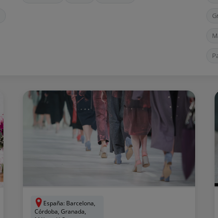
G
M
P
S
Va
España: Barcelona,
Córdoba, Granada,