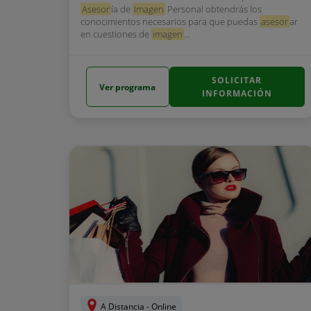
Asesor
ía de
Imagen
Personal obtendrás los
conocimientos necesarios para que puedas
asesor
ar
en cuestiones de
imagen
...
SOLICITAR
Ver programa
INFORMACIÓN
A Distancia - Online