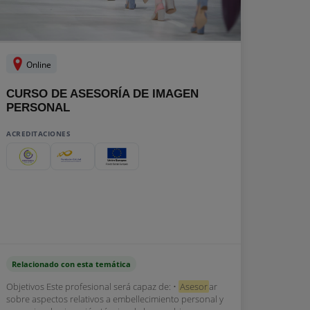
Online
CURSO DE ASESORÍA DE IMAGEN
PERSONAL
ACREDITACIONES
Relacionado con esta temática
Objetivos Este profesional será capaz de: •
Asesor
ar
sobre aspectos relativos a embellecimiento personal y