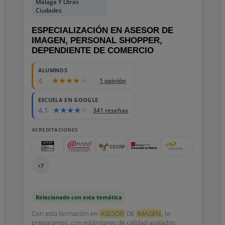
Málaga Y Otras
Ciudades
ESPECIALIZACIÓN EN ASESOR DE
IMAGEN, PERSONAL SHOPPER,
DEPENDIENTE DE COMERCIO
ALUMNOS
4
1 opinión
ESCUELA EN GOOGLE
4.1
341 reseñas
ACREDITACIONES
+7
Relacionado con esta temática
Con esta formación en
ASESOR
DE
IMAGEN
, te
preparamos, con estándares de calidad avalados