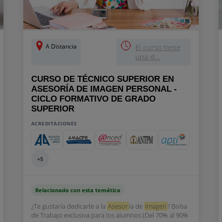
A Distancia
El curso tiene
una d...
CURSO DE TÉCNICO SUPERIOR EN
ASESORÍA DE IMAGEN PERSONAL -
CICLO FORMATIVO DE GRADO
SUPERIOR
ACREDITACIONES
+5
Relacionado con esta temática
¿Te gustaría dedicarte a la
Asesor
ía de
Imagen
? Bolsa
de Trabajo exclusiva para los alumnos (Del 70% al 90%