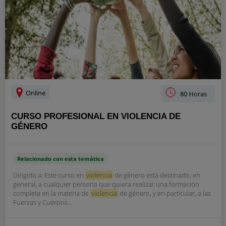
Online
80 Horas
CURSO PROFESIONAL EN VIOLENCIA DE
GÉNERO
Relacionado con esta temática
Dirigido a: Este curso en
violencia
de género está destinado, en
general, a cualquier persona que quiera realizar una formación
completa en la materia de
violencia
de género, y en particular, a las
Fuerzas y Cuerpos...