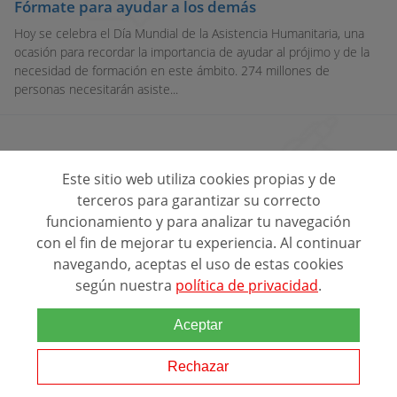
Fórmate para ayudar a los demás
Hoy se celebra el Día Mundial de la Asistencia Humanitaria, una
ocasión para recordar la importancia de ayudar al prójimo y de la
necesidad de formación en este ámbito. 274 millones de
personas necesitarán asiste...
Otras tematicas relacionadas
Este sitio web utiliza cookies propias y de
propiedad intelectual
terceros para garantizar su correcto
funcionamiento y para analizar tu navegación
con el fin de mejorar tu experiencia. Al continuar
derecho familiar
navegando, aceptas el uso de estas cookies
según nuestra
política de privacidad
.
derecho marítimo
Aceptar
derecho penal
Rechazar