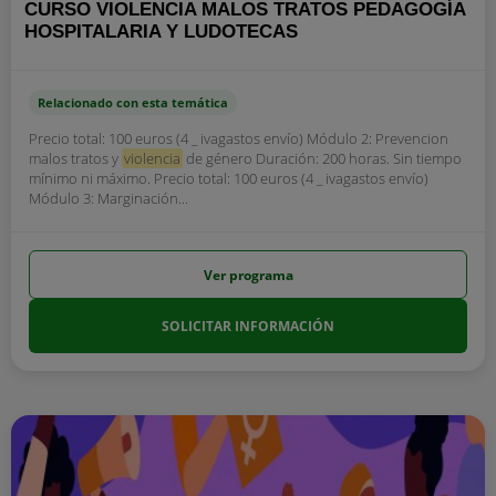
CURSO VIOLENCIA MALOS TRATOS PEDAGOGÍA
HOSPITALARIA Y LUDOTECAS
Relacionado con esta temática
Precio total: 100 euros (4 _ ivagastos envío) Módulo 2: Prevencion
malos tratos y
violencia
de género Duración: 200 horas. Sin tiempo
mínimo ni máximo. Precio total: 100 euros (4 _ ivagastos envío)
Módulo 3: Marginación...
Ver programa
SOLICITAR INFORMACIÓN