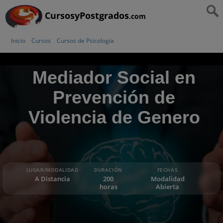
CursosyPostgrados
.com
Inicio
Cursos
Cursos de Psicología
Mediador Social en
Prevención de
Violencia de Genero
LUGAR/MODALIDAD
DURACIÓN
FECHAS
A Distancia
200
Modalidad
horas
Abierta