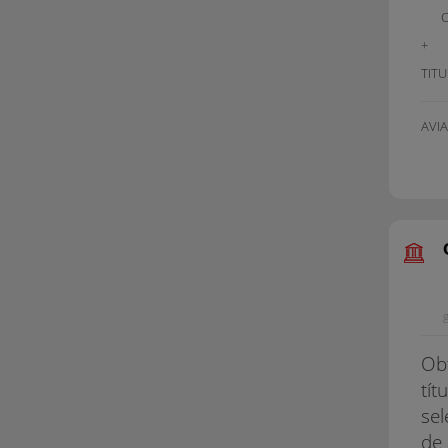
+
TIT
AVI
g
Obt
tít
sel
de 