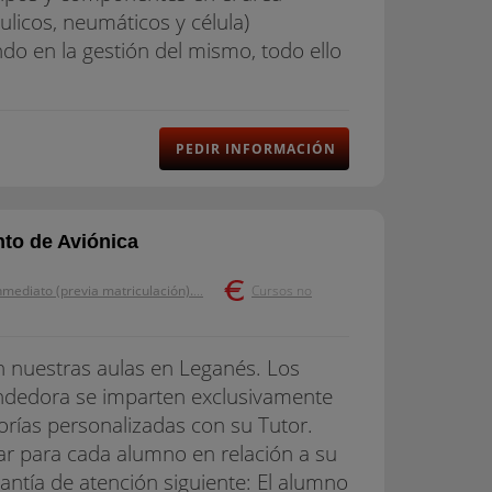
licos, neumáticos y célula)
ando en la gestión del mismo, todo ello
PEDIR INFORMACIÓN
to de Aviónica
nmediato (previa matriculación).
...
Cursos no
n nuestras aulas en Leganés. Los
ndedora se imparten exclusivamente
rías personalizadas con su Tutor.
r para cada alumno en relación a su
rantía de atención siguiente: El alumno