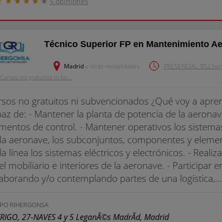
★
★
★
★
★
2
5 opiniones
Técnico Superior FP en Mantenimiento A
Madrid
y otras modalidades
PRESENCIAL: 852 horas
Cursos no gratuitos ni bo...
sos no gratuitos ni subvencionados ¿Qué voy a apren
az de: - Mantener la planta de potencia de la aeronav
mentos de control. - Mantener operativos los sistem
la aeronave, los subconjuntos, componentes y eleme
la línea los sistemas eléctricos y electrónicos. - Reali
el mobiliario e interiores de la aeronave. - Participar 
aborando y/o contemplando partes de una logística,..
PO RIHERGONSA
TRIGO, 27-NAVES 4 y 5 LeganÃ©s MadrÃ­d, Madrid