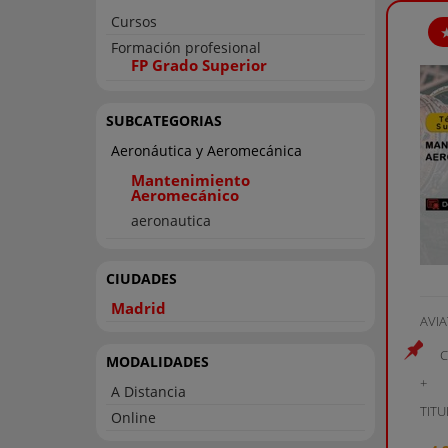
Cursos
Formación profesional
FP Grado Superior
SUBCATEGORIAS
Aeronáutica y Aeromecánica
Mantenimiento
Aeromecánico
aeronautica
CIUDADES
Madrid
AVI
C
MODALIDADES
+
A Distancia
TITU
Online