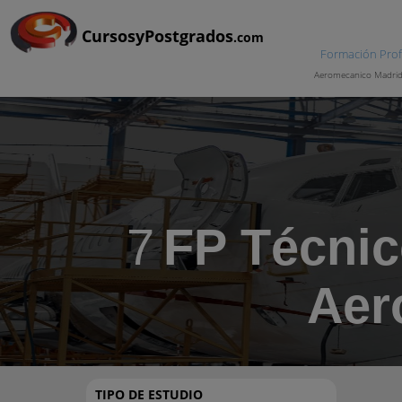
CursosyPostgrados
.com
Formación Prof
Aeromecanico Madri
7
FP Técnic
Aer
TIPO DE ESTUDIO