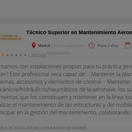
Técnico Superior en Mantenimiento Aero
Madrid
y otras modalidades
Hasta 2 años.
gratuitos ni bo...
1 opinión
1
★
★
★
★
★
tamos con instalaciones propias para tu práctica pro
er? Este profesional será capaz de: - Mantener la pla
temas, accesorios y elementos de control. - Mantener
ánicos/hidráulicos/neumáticos de la aeronave, los 
mentos que los constituyen y mantener en la línea los 
lizar el mantenimiento de las estructuras y del mobilia
ticipar en la gestión del mantenimiento, colaborando 
UELA DE INSTALADORES (COMUNIDAD DE MADRID)