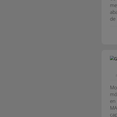
mec
aba
de 
g
Mod
mó
en 
MAT
cap