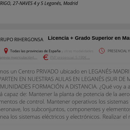
TRIGO, 27-NAVES 4 y 5 Leganés, Madrid
Licencia + Grado Superior en M
Todas las provincias de España
y otras modalidades
PRESENCIAL Y
(previa matriculación).
...
PVP presencial: 5.190€ ...
mos un Centro PRIVADO ubicado en LEGANÉS-MADRI
PARTEN EN NUESTRAS AULAS EN LEGANÉS (SUR DE M
MUNIDADES FORMACIÓN A DISTANCIA. ¿Qué voy a apre
á capaz de: Mantener la planta de potencia de la aero
mentos de control. Mantener operativos los sistema
aeronave, los subconjuntos, componentes y elemento
línea los sistemas eléctricos y electrónicos. Realizar e