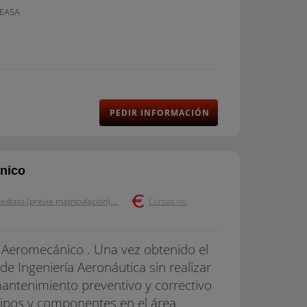
 EASA
PEDIR INFORMACIÓN
nico
ediato (previa matriculación).
...
Cursos no
 Aeromecánico . Una vez obtenido el
de Ingeniería Aeronáutica sin realizar
 mantenimiento preventivo y correctivo
quipos y componentes en el área