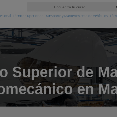
esional
Técnico Superior de Transporte y Mantenimiento de Vehículos
Técn
d
o Superior de M
omecánico en Ma