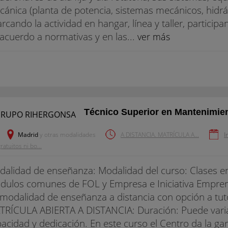
ánica (planta de potencia, sistemas mecánicos, hidráu
rcando la actividad en hangar, línea y taller, particip
acuerdo a normativas y en las...
ver más
Técnico Superior en Mantenimien
Madrid
y otras modalidades
A DISTANCIA. MATRÍCULA A...
I
ratuitos ni bo...
alidad de enseñanza: Modalidad del curso: Clases e
dulos comunes de FOL y Empresa e Iniciativa Empre
modalidad de enseñanza a distancia con opción a tuto
RÍCULA ABIERTA A DISTANCIA: Duración: Puede varia
acidad y dedicación. En este curso el Centro da la ga