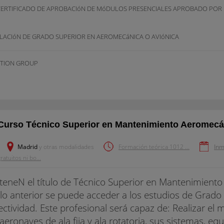
CERTIFICADO DE APROBACIóN DE MóDULOS PRESENCIALES APROBADO POR
ULACIóN DE GRADO SUPERIOR EN AEROMECáNICA O AVIóNICA
ATION GROUP
Curso Técnico Superior en Mantenimiento Aeromecá
Madrid
y otras modalidades
Formación teórica 1012 ...
Inm
ratuitos ni bo...
eneN el título de Técnico Superior en Mantenimiento
ulo anterior se puede acceder a los estudios de Grado 
ectividad. Este profesional será capaz de: Realizar el
aeronaves de ala fija y ala rotatoria, sus sistemas, e