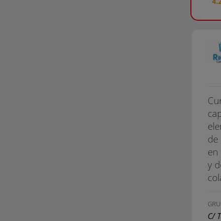
4.
Cur
cap
ele
de 
en 
y d
col
GRU
C/ 