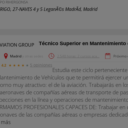
PO RIHERGONSA
TRIGO, 27-NAVES 4 y 5 LeganÃ©s MadrÃ­d, Madrid
Técnico Superior en Mantenimiento 
Madrid
y otras sedes
2.540 horas: 2 cursos aca...
Próximo c
5 opiniones
4.2
★
★
★
★
★
Estudia este ciclo perteneciente
antenimiento de Vehículos que te permitirá ejercer 
orno muy atractivo: el de la aviación. Trabajarás en
aeronaves de compañías aéreas de transporte de pas
pecciones en la línea y operaciones de mantenimiento e
RMAMOS PROFESIONALES CAPACES DE: Trabajar en d
onaves de las compañías aéreas o empresas dedicadas
r más