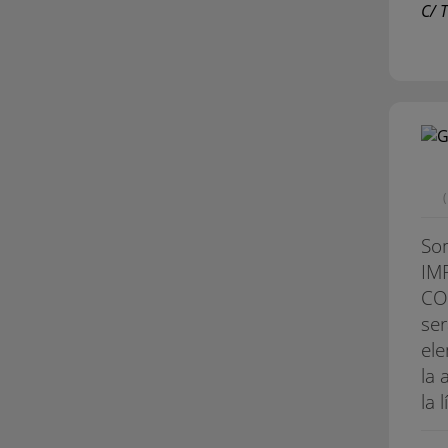
C/ 
So
IM
CO
ser
ele
la 
la 