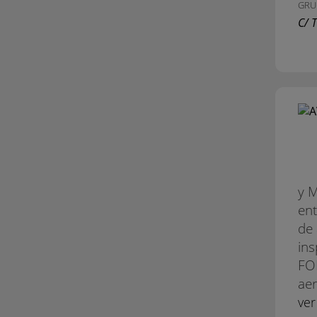
GRU
C/ 
y M
ent
de 
ins
FO
aer
ve