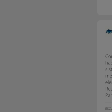
Con
hac
sis
mec
ele
Rea
Par
ESC