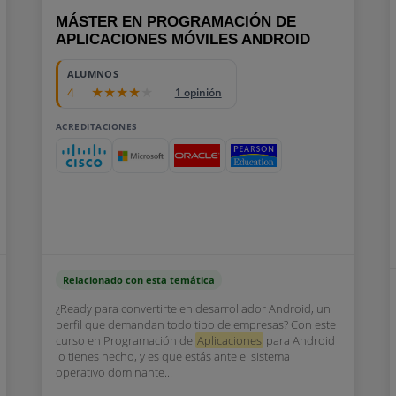
MÁSTER EN PROGRAMACIÓN DE
APLICACIONES MÓVILES ANDROID
ALUMNOS
4
1 opinión
ACREDITACIONES
Relacionado con esta temática
¿Ready para convertirte en desarrollador Android, un
perfil que demandan todo tipo de empresas? Con este
curso en Programación de
Aplicaciones
para Android
lo tienes hecho, y es que estás ante el sistema
operativo dominante...