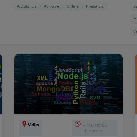
A Distancia
At Home
Online
Presencial
B
M
V
Online
- 400 Horas
de forma...