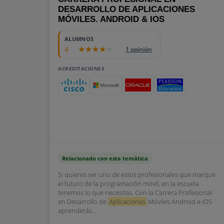
DESARROLLO DE APLICACIONES
MÓVILES. ANDROID & IOS
ALUMNOS
4
1 opinión
ACREDITACIONES
Relacionado con esta temática
Si quieres ser uno de estos profesionales que marque
el futuro de la programación móvil, en la escuela
tenemos lo que necesitas. Con la Carrera Profesional
en Desarrollo de
Aplicaciones
Móviles Android e iOS
aprenderás...