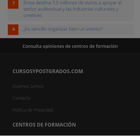
Enisa destina 7,5 millones de euros a apoyar el
sector audiovisual y las industrias culturales y
creativas
¿Es sencillo organizar bien un evento?
Consulta opiniones de centros de formación
CURSOSYPOSTGRADOS.COM
Quienes Somos
Contacto
Política de Privacidad
CENTROS DE FORMACIÓN
Directorio de Centros