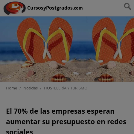
Ruta:
HOME
>
HOSTELERÍA Y TURISMO
CursosyPostgrados
.com
Home
/
Noticias
/
HOSTELERÍA Y TURISMO
La gestión de las redes
El 70% de las empresas esperan
sociales llega al mundo de
aumentar su presupuesto en redes
la hostelería
sociales