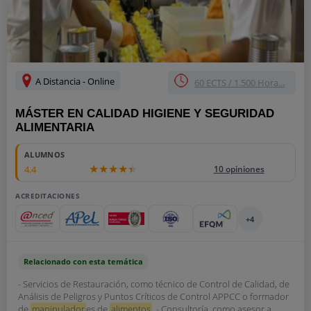
A Distancia - Online
60 ECTS / 1.500 Hora...
MÁSTER EN CALIDAD HIGIENE Y SEGURIDAD
ALIMENTARIA
ALUMNOS
4.4
10 opiniones
ACREDITACIONES
+4
Relacionado con esta temática
- Servicios de Restauración, como técnico de Control de Calidad, de
Análisis de Peligros y Puntos Críticos de Control APPCC o formador
de
manipulador
es de
alimentos
. - Consultoría, como asesor a