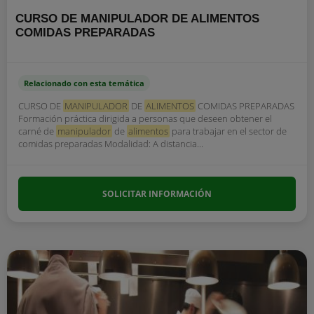
CURSO DE MANIPULADOR DE ALIMENTOS
COMIDAS PREPARADAS
Relacionado con esta temática
CURSO DE
MANIPULADOR
DE
ALIMENTOS
COMIDAS PREPARADAS
Formación práctica dirigida a personas que deseen obtener el
carné de
manipulador
de
alimentos
para trabajar en el sector de
comidas preparadas Modalidad: A distancia...
SOLICITAR INFORMACIÓN