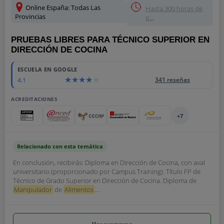
Online España: Todas Las
Hasta 300 horas de
Provincias
p...
PRUEBAS LIBRES PARA TÉCNICO SUPERIOR EN
DIRECCIÓN DE COCINA
ESCUELA EN GOOGLE
4.1
341 reseñas
ACREDITACIONES
+7
Relacionado con esta temática
En conclusión, recibirás: Diploma en Dirección de Cocina, con aval
universitario (proporcionado por Campus Training). Título FP de
Técnico de Grado Superior en Dirección de Cocina. Diploma de
Manipulador
de
Alimentos
....