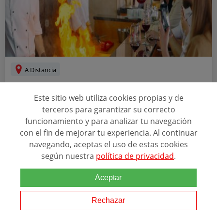
A Distancia
CURSO DE MANIPULADOR DE ALIMENTOS
Este sitio web utiliza cookies propias y de
AZAFATAS Y PROMOTORAS
terceros para garantizar su correcto
funcionamiento y para analizar tu navegación
con el fin de mejorar tu experiencia. Al continuar
Relacionado con esta temática
navegando, aceptas el uso de estas cookies
CURSO DE
MANIPULADOR
DE
ALIMENTOS
AZAFATAS Y
según nuestra
política de privacidad
.
PROMOTORAS Formación práctica dirigida a personas que deseen
obtener el carné de
manipulador
de
alimentos
para trabajar en el
sector de azafatas y promotoras Modalidad: A distancia...
Aceptar
Rechazar
SOLICITAR INFORMACIÓN