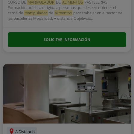
CURSO DE
MANIPULADOR
DE
ALIMENTOS
PASTELERIAS
Formación práctica dirigida a personas que deseen obtener el
carné de
manipulador
de
alimentos
para trabajar en el sector de
las pastelerías Modalidad: A distancia Objetivos:...
SOLICITAR INFORMACIÓN
A Distancia