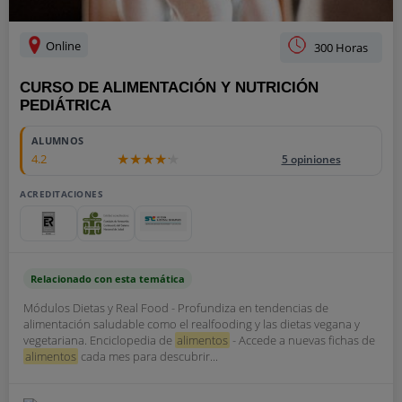
Online
300 Horas
CURSO DE ALIMENTACIÓN Y NUTRICIÓN
PEDIÁTRICA
ALUMNOS
4.2
5 opiniones
ACREDITACIONES
Relacionado con esta temática
Módulos Dietas y Real Food - Profundiza en tendencias de
alimentación saludable como el realfooding y las dietas vegana y
vegetariana. Enciclopedia de
alimentos
- Accede a nuevas fichas de
alimentos
cada mes para descubrir...