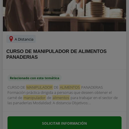
A Distancia
CURSO DE MANIPULADOR DE ALIMENTOS
PANADERIAS
Relacionado con esta temática
CURSO DE
MANIPULADOR
DE
ALIMENTOS
PANADERIAS
Formación práctica dirigida a personas que deseen obtener el
carné de
manipulador
de
alimentos
para trabajar en el sector de
las panaderías Modalidad: A distancia Objetivos:...
SOLICITAR INFORMACIÓN