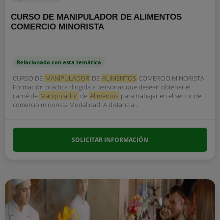
CURSO DE MANIPULADOR DE ALIMENTOS
COMERCIO MINORISTA
Relacionado con esta temática
CURSO DE
MANIPULADOR
DE
ALIMENTOS
COMERCIO MINORISTA
Formación práctica dirigida a personas que deseen obtener el
carné de
Manipulador
de
Alimentos
para trabajar en el sector de
comercio minorista Modalidad: A distancia...
SOLICITAR INFORMACIÓN