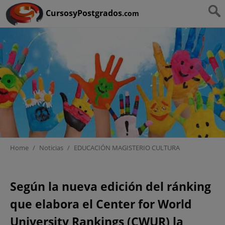
Ruta:
HOME
>
EDUCACIÓN MAGISTERIO CULTURA
CursosyPostgrados
.com
Home
/
Noticias
/
EDUCACIÓN MAGISTERIO CULTURA
La mejor universidad la de
Según la nueva edición del ránking
Barcelona
que elabora el Center for World
University Rankings (CWUR) la