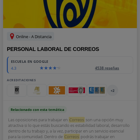
Online - A Distancia
PERSONAL LABORAL DE CORREOS
ESCUELA EN GOOGLE
4.3
4538 reseñas
ACREDITACIONES
+2
Relacionado con esta temática
Las oposiciones para trabajar en
Correos
son una opción muy
atractiva si lo que estás buscando es estabilidad laboral, desarrollo
dentro de tu trabajo y, a la vez, participar en un servicio esencial
para la comunidad. Dentro de
Correos
podrás trabajar en