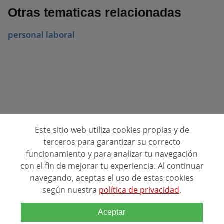
Otras tematicas relacionadas
personal laboral
Este sitio web utiliza cookies propias y de
Consulta opiniones de centros de formación
terceros para garantizar su correcto
funcionamiento y para analizar tu navegación
Quienes Somos
con el fin de mejorar tu experiencia. Al continuar
navegando, aceptas el uso de estas cookies
Contacto
según nuestra
política de privacidad
.
Política de privacidad
Alta de Centros (FREE)
Aceptar
Directorio de centros