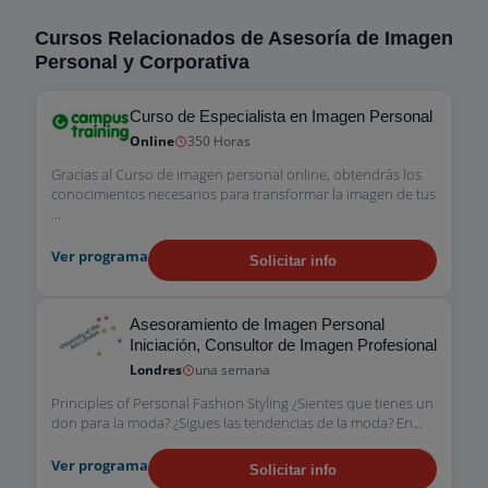
Cursos Relacionados de Asesoría de Imagen
Personal y Corporativa
Curso de Especialista en Imagen Personal
Online
350 Horas
Gracias al Curso de imagen personal online, obtendrás los
conocimientos necesarios para transformar la imagen de tus
...
Ver programa
Solicitar info
Asesoramiento de Imagen Personal
Iniciación, Consultor de Imagen Profesional
Londres
una semana
Principles of Personal Fashion Styling ¿Sientes que tienes un
don para la moda? ¿Sigues las tendencias de la moda? En...
Ver programa
Solicitar info