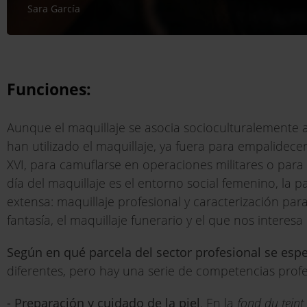
Sara García
Funciones:
Aunque el maquillaje se asocia socioculturalemente a
han utilizado el maquillaje, ya fuera para empalidecer 
XVI, para camuflarse en operaciones militares o par
día del maquillaje es el entorno social femenino, la p
extensa: maquillaje profesional y caracterización para 
fantasía, el maquillaje funerario y el que nos interes
Según en qué parcela del sector profesional se espe
diferentes, pero hay una serie de competencias profe
- Preparación y cuidado de la piel
. En la
fond du teint