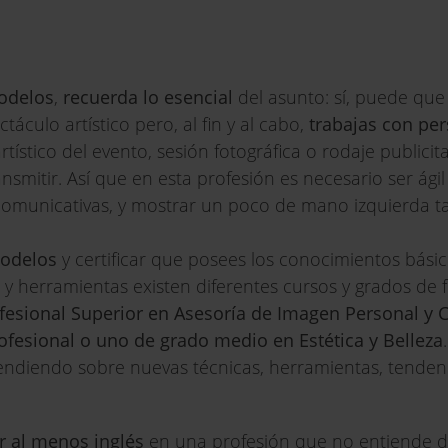
modelos
,
recuerda lo esencial
del asunto: sí, puede que
culo artístico pero, al fin y al cabo,
trabajas con pe
tístico del evento, sesión fotográfica o rodaje publici
nsmitir. Así que en esta profesión es necesario ser ági
comunicativas, y mostrar un poco de mano izquierda t
Modelos
y certificar que posees los conocimientos bási
s y herramientas existen diferentes cursos y grados de
esional Superior en Asesoría de Imagen Personal y C
rofesional o uno de grado medio en Estética y Belleza
endiendo sobre nuevas técnicas, herramientas, tenden
r al menos inglés
en una profesión que no entiende d