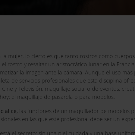
 la mujer, lo cierto es que tanto rostros como cuerpo
el rostro y resaltar un aristocrático lunar en la Francia 
a matizar la imagen ante la cámara. Aunque el uso más
aleta de servicios profesionales que esta disciplina ofr
Cine y Televisión, maquillaje social o de eventos, creat
a hoy: el maquillaje de pasarela o para modelos.
cialice,
las funciones de un maquillador de modelos 
sionales en las que este profesional debe ser un expe
está el secreto: sin una piel cuidada y una base unifor