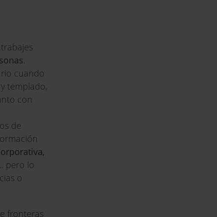
 trabajes
rsonas
.
tario cuando
l y templado,
anto con
cos de
 formación
orporativa,
... pero lo
cias o
e fronteras