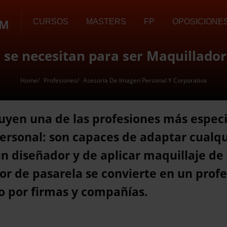
OM
CURSOS
MASTERS
FP
OPOSICIONE
 se necesitan para ser Maquillado
Home
Profesiones
Asesoría De Imagen Personal Y Corporativa
uyen una de las profesiones más especi
ersonal: son capaces de adaptar cualqu
un diseñador y de aplicar maquillaje de
or de pasarela se convierte en un profe
 por firmas y compañías.