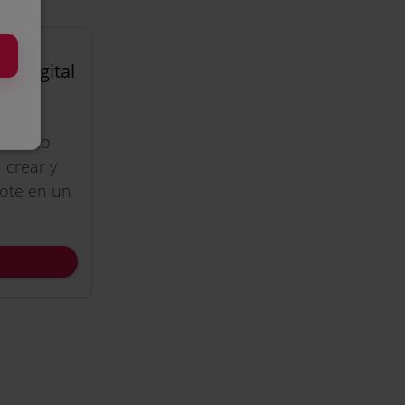
o Digital
odelado
 crear y
dote en un