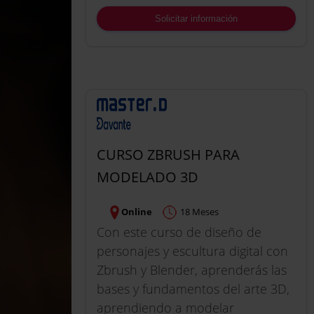
Solicitar información
CURSO ZBRUSH PARA
MODELADO 3D
Online
18 Meses
Con este curso de diseño de
personajes y escultura digital con
Zbrush y Blender, aprenderás las
bases y fundamentos del arte 3D,
aprendiendo a modelar