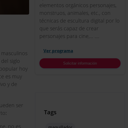
elementos orgánicos personajes,
monstruos, animales, etc., con
técnicas de escultura digital por lo
que serás capaz de crear
personajes para cine,... ....
Ver programa
s masculinos
del siglo
Solicitar información
 popular hoy
ece es muy
ivo y de
pueden ser
Tags
rto
:
me, no es
maquillador