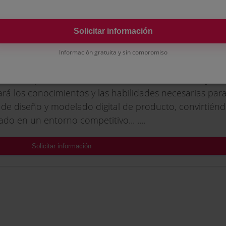
Solicitar información
ón Permanente en Diseño de Producto y Modelad
Información gratuita y sin compromiso
 60 ECTS
rmación permanente Máster Diseño de Producto y M
nará los conocimientos y las habilidades necesarias para
 de diseño y modelado digital de producto, convirtién
ado en un entorno competitivo... ....
Solicitar información