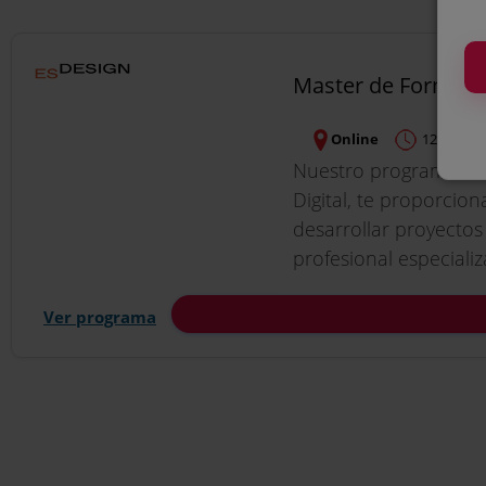
Master de Formaci
Online
12 meses,
Nuestro programa fo
Digital, te proporcio
desarrollar proyectos
profesional especializ
Ver programa