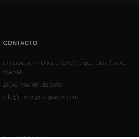
CONTACTO
C/ Faraday, 7 - Oficina 004D Parque Científico de
Madrid
28049 Madrid , España
info@cursosypostgrados.com