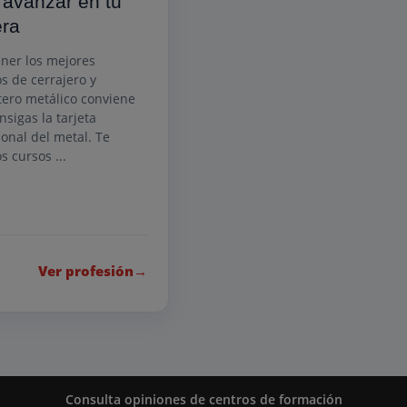
 avanzar en tu
era
ener los mejores
os de cerrajero y
tero metálico conviene
nsigas la tarjeta
ional del metal. Te
s cursos ...
Ver profesión
→
Consulta opiniones de centros de formación