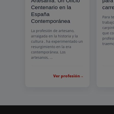
Artesanía: Un Oficio
para
Centenario en la
carr
España
Para t
Contemporánea
trabaj
carpin
La profesión de artesano,
que co
arraigada en la historia y la
profes
cultura , ha experimentado un
traemo
resurgimiento en la era
contemporánea. Los
artesanos, ...
Ver profesión
→