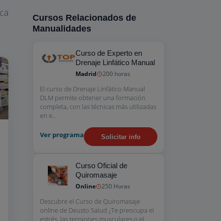
ica
Cursos Relacionados de
Manualidades
Curso de Experto en
Drenaje Linfático Manual
Madrid
200 horas
El curso de Drenaje Linfático Manual
DLM permite obtener una formación
completa, con las técnicas más utilizadas
en e...
Ver programa
Solicitar info
Curso Oficial de
Quiromasaje
Online
250 Horas
Descubre el Curso de Quiromasaje
online de Deusto Salud ¿Te preocupa el
estrés, las tensiones musculares o el