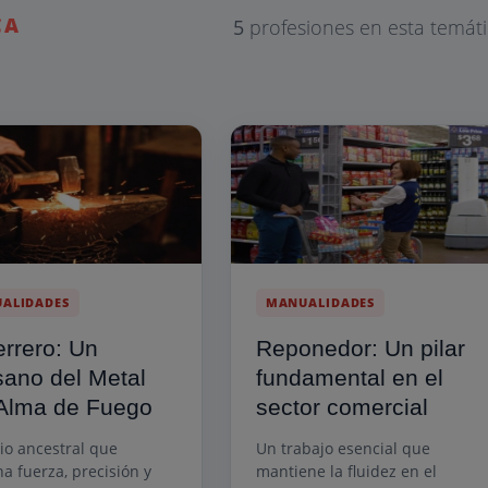
CA
5
profesiones en esta temát
ALIDADES
MANUALIDADES
errero: Un
Reponedor: Un pilar
sano del Metal
fundamental en el
Alma de Fuego
sector comercial
cio ancestral que
Un trabajo esencial que
a fuerza, precisión y
mantiene la fluidez en el