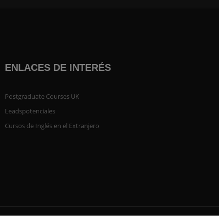
ENLACES DE INTERÉS
Postgraduate Courses UK
Leadspotenciales
Cursos de Inglés en el Extranjero