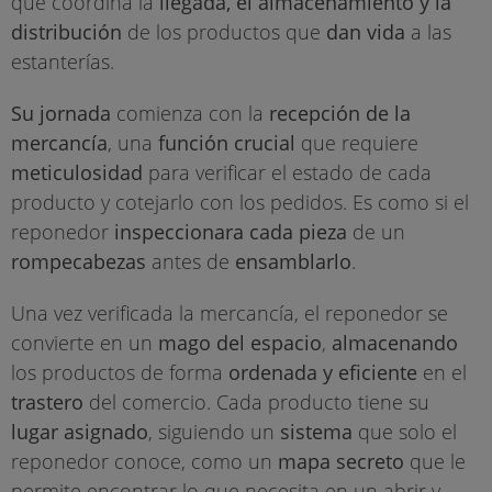
que coordina la
llegada, el almacenamiento y la
distribución
de los productos que
dan vida
a las
estanterías.
Su jornada
comienza con la
recepción de la
mercancía
, una
función crucial
que requiere
meticulosidad
para verificar el estado de cada
producto y cotejarlo con los pedidos. Es como si el
reponedor
inspeccionara cada pieza
de un
rompecabezas
antes de
ensamblarlo
.
Una vez verificada la mercancía, el reponedor se
convierte en un
mago del espacio
,
almacenando
los productos de forma
ordenada y eficiente
en el
trastero
del comercio. Cada producto tiene su
lugar asignado
, siguiendo un
sistema
que solo el
reponedor conoce, como un
mapa secreto
que le
permite encontrar lo que necesita en un abrir y