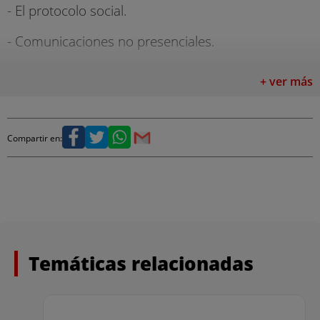
- El protocolo social.
- Comunicaciones no presenciales.
- Comunicación telefónica.
+ ver más
- Técnicas y habilidades en el tratamiento de
conflictos.
Compartir en:
Cursos Incluidos a coste Cero
Con el objetivo de ofrecerte una formación integral
como experto en Asistencia a la Dirección y facilitar
tu entrada en el mundo laboral, podrás realizar a
coste Cero los siguientes cursos:
Temáticas relacionadas
- Taller de técnicas de estudio
- Curso de búsqueda de empleo activa