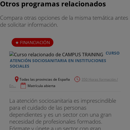
Otros programas relacionados
5.1. Principales materiales e instrumentos
sanitarios
Compara otras opciones de la misma temática antes
de solicitar información.
5.2. Aplicación de operaciones de limpieza de
materiales sanitarios
FINANCIACIÓN
5.3. Proceso de desinfección. Métodos y
materiales
CURSO
ATENCIÓN SOCIOSANITARIA EN INSTITUCIONES
5.4. Proceso de esterilización. Métodos y
SOCIALES
materiales
Todas las provincias de España
350 Horas formación /
5.5. Prevención de infecciones
En...
Matrícula abierta
5.6. Eliminación de residuos sanitarios
La atención sociosanitaria es imprescindible
para el cuidado de las personas
5.7. Prevención de riesgos laborales en las tareas
dependientes y es un sector con una gran
de limpieza de material sanitario
necesidad de profesionales formados.
Fórmate y únete a un sector con gran