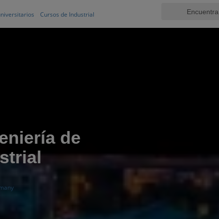
niversitarios
Cursos de Industrial
eniería de
trial
emany