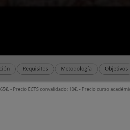
ación
Requisitos
Metodología
Objetivos
CTS convalidado: 10€. - Precio curso académico (60 ECTS): 45