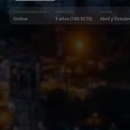
LUGAR/MODALIDAD
DURACIÓN
FECHAS
Online
3 años (180 ECTS)
Abril y Octub