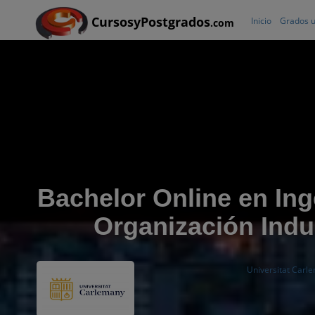
CursosyPostgrados
Inicio
Grados u
.com
Bachelor Online en Ing
Organización Indus
Universitat Carl