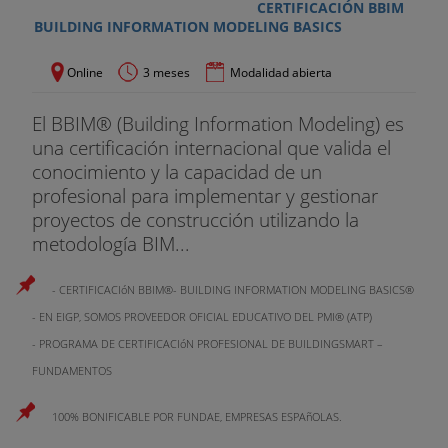
CERTIFICACIÓN BBIM
BUILDING INFORMATION MODELING BASICS
- Modelar para planificar.
Online
3 meses
Modalidad abierta
- Modelos para seguridad y salud.
9.Coordinación espacial en fase de
El BBIM® (Building Information Modeling) es
construcción
una certificación internacional que valida el
conocimiento y la capacidad de un
- Familias de seguridad y salud.
profesional para implementar y gestionar
proyectos de construcción utilizando la
- Colocación de andamiaje.
metodología BIM...
10.Implantar BIM en el funcionamiento de una
- CERTIFICACIóN BBIM®- BUILDING INFORMATION MODELING BASICS®
constructora
- EN EIGP, SOMOS PROVEEDOR OFICIAL EDUCATIVO DEL PMI® (ATP)
- Roles y capacitaciones de los Recursos Humanos.
- PROGRAMA DE CERTIFICACIóN PROFESIONAL DE BUILDINGSMART –
FUNDAMENTOS
11.Herramientas BIM en una constructora
100% BONIFICABLE POR FUNDAE, EMPRESAS ESPAñOLAS.
12.Qué necesito antes de implantar BIM en