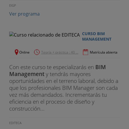
una constructora
EIGP
- Implantar BIM en una constructora.
Ver programa
13.Contratar sevicios BIM
CURSO BIM
- Servicios BIM a contratar por una constructora.
MANAGEMENT
14.BIM en la construcción de infraestructuras
Online
Teoría + práctica : 40 ...
Matrícula abierta
- BIM en proyectos de Infraestructuras.
Con este curso te especializarás en
BIM
Management
y tendrás mayores
15.Introducción a BIM 360
oportunidades en el terreno laboral, debido a
que los profesionales BIM Manager son cada
- Introducción a BIM 360
vez más demandados. Incrementarás tu
- Introducción a DALUX
eficiencia en el proceso de diseño y
construcción...
- Visualización de modelos BIM
EDITECA
16.Tendencias y nuevas tecnologías de