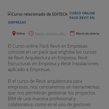
- Director Adjunto de Grupo BIM-TYPSA .
CURSO ONLINE
- Gestión de la Información.
PACK REVIT EN
EMPRESAS
- Implantación y desarrollo BIM.
Online
Teoría + práctica : 90 ...
Matrícula abierta
Luis Carlos de la Peña
El Curso online Pack Revit en Empresas
- BIM Manager
consiste en un pack que engloba los cursos
- BIM Director en SB Soluciones BIM
de Revit Arquitectura en Empresa, Revit
Estructuras en Empresa y Revit Instalaciones
- Arquitecto Técnico por la UBU.
aplicado a Empresas.
El el curso de Revit arquitectura para
empresas, nos centraremos en herramientas
que nos permitirán gestionar los proyectos
BIM de una manera profesional y
colaborativa, como es el uso de gestores