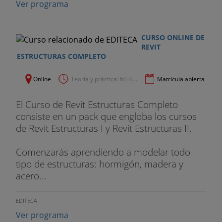
Ver programa
aplicación
- Nuevas tecnologías aplicadas a obra.
CURSO ONLINE DE
17.Obras de rehabilitación
REVIT
ESTRUCTURAS COMPLETO
- Modelado de Estado Actual.
Online
Teoría y práctica: 60 H...
Matrícula abierta
- Modelado de Estado Reformado.
El Curso de Revit Estructuras Completo
Proyecto final + examen tipo test
.
consiste en un pack que engloba los cursos
de Revit Estructuras I y Revit Estructuras II.
Pon a pruba todo lo aprendido desarrollando un
ejercicio final con unos mínimos exigidos.
Comenzarás aprendiendo a modelar todo
tipo de estructuras: hormigón, madera y
Docente del curso
acero...
Joaquín López
EDITECA
- Arquitecto por la ETSASevilla.
Ver programa