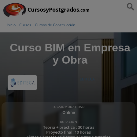
CursosyPostgrados
.com
Inicio
Cursos
Cursos de Construcción
Curso BIM en Empresa
y Obra
EDITECA
LUGAR/MODALIDAD
Online
DURACIÓN
Teoría + práctica : 30 horas
Proyecto final: 10 horas
Tienes 12 meses de acceso al curso y tutorías