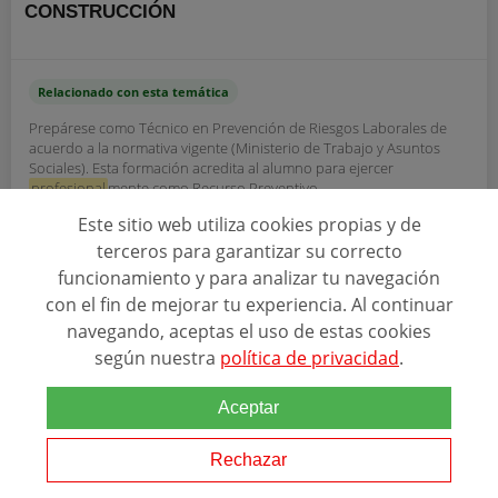
CONSTRUCCIÓN
Relacionado con esta temática
Prepárese como Técnico en Prevención de Riesgos Laborales de
acuerdo a la normativa vigente (Ministerio de Trabajo y Asuntos
Sociales). Esta formación acredita al alumno para ejercer
profesional
mente como Recurso Preventivo...
Este sitio web utiliza cookies propias y de
terceros para garantizar su correcto
SOLICITAR INFORMACIÓN
funcionamiento y para analizar tu navegación
con el fin de mejorar tu experiencia. Al continuar
navegando, aceptas el uso de estas cookies
según nuestra
política de privacidad
.
Aceptar
Ver más programas
Rechazar