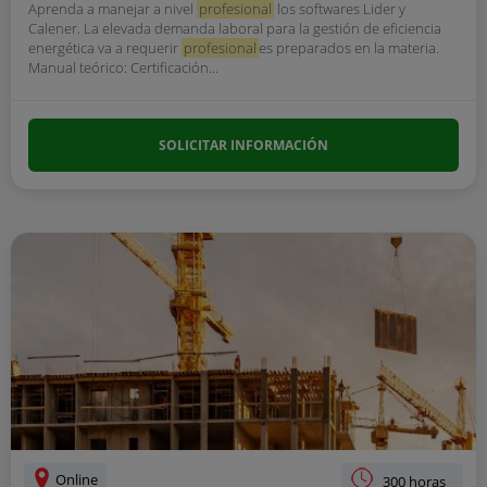
Aprenda a manejar a nivel
profesional
los softwares Lider y
Calener. La elevada demanda laboral para la gestión de eficiencia
energética va a requerir
profesional
es preparados en la materia.
Manual teórico: Certificación...
SOLICITAR INFORMACIÓN
Online
300 horas