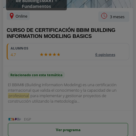
de BuildingSMART –
Fundamentos
Online
3 meses
CURSO DE CERTIFICACIÓN BBIM BUILDING
INFORMATION MODELING BASICS
390
ALUMNOS
4.7
6 opiniones
Relacionado con esta temática
El BBIM® (Building Information Modeling) es una certificación
internacional que valida el conocimiento y la capacidad de un
profesional
para implementar y gestionar proyectos de
construcción utilizando la metodología...
EIGP
Ver programa