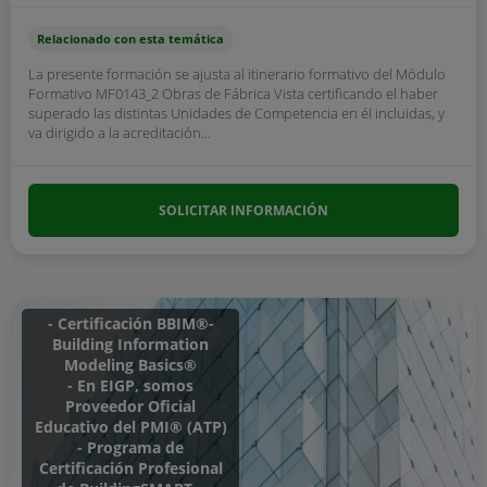
Relacionado con esta temática
La presente formación se ajusta al itinerario formativo del Módulo
Formativo MF0143_2 Obras de Fábrica Vista certificando el haber
superado las distintas Unidades de Competencia en él incluidas, y
va dirigido a la acreditación...
SOLICITAR INFORMACIÓN
- Certificación BBIM®-
Building Information
Modeling Basics®
- En EIGP, somos
Proveedor Oficial
Educativo del PMI® (ATP)
- Programa de
Certificación Profesional