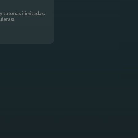
 tutorías ilimitadas.
uieras!