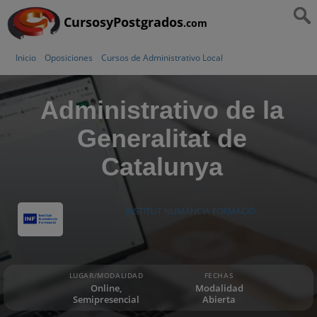
CursosyPostgrados
.com
Inicio
Oposiciones
Cursos de Administrativo Local
Administrativo de la
Generalitat de
Catalunya
INSTITUT NUMÀNCIA FORMACIÓ
LUGAR/MODALIDAD
FECHAS
Online,
Modalidad
Semipresencial
Abierta