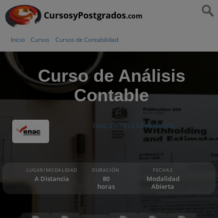
CursosyPostgrados
.com
Inicio
Cursos
Cursos de Contabilidad
Curso de Análisis
Contable
ENAC ESCUELA DE NEGOCIOS
LUGAR/MODALIDAD
DURACIÓN
FECHAS
A Distancia
80
Modalidad
horas
Abierta