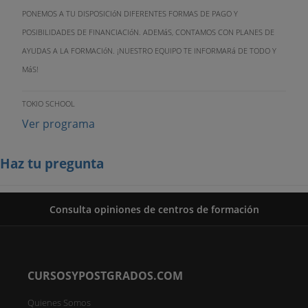
PONEMOS A TU DISPOSICIóN DIFERENTES FORMAS DE PAGO Y
POSIBILIDADES DE FINANCIACIóN. ADEMáS, CONTAMOS CON PLANES DE
AYUDAS A LA FORMACIóN. ¡NUESTRO EQUIPO TE INFORMARá DE TODO Y
MáS!
TOKIO SCHOOL
Ver programa
Haz tu pregunta
Consulta opiniones de centros de formación
CURSOSYPOSTGRADOS.COM
Quienes Somos