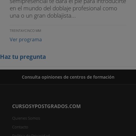
semipresencial te dará el pie para introducirte
en el mundo del doblaje profesional como
una o un gran doblajista...
TREINTAYCINCO MM
Ver programa
Haz tu pregunta
Consulta opiniones de centros de formación
CURSOSYPOSTGRADOS.COM
Quienes Somos
Contacto
Política de Privacidad