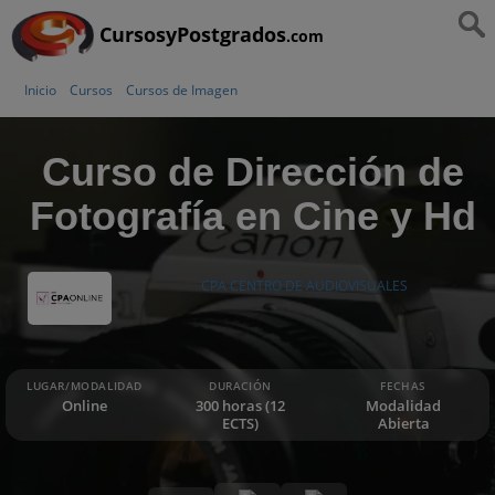
CursosyPostgrados
.com
Inicio
Cursos
Cursos de Imagen
Curso de Dirección de
Fotografía en Cine y Hd
CPA CENTRO DE AUDIOVISUALES
LUGAR/MODALIDAD
DURACIÓN
FECHAS
Online
300 horas (12
Modalidad
ECTS)
Abierta