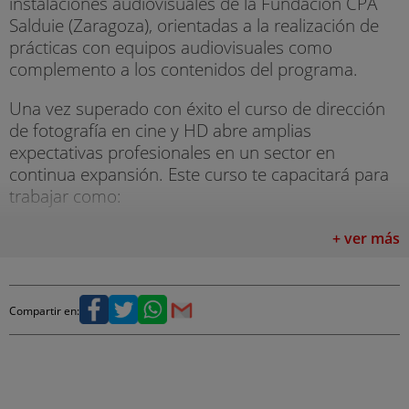
instalaciones audiovisuales de la Fundación CPA
Salduie (Zaragoza), orientadas a la realización de
prácticas con equipos audiovisuales como
complemento a los contenidos del programa.
Una vez superado con éxito el curso de dirección
de fotografía en cine y HD abre amplias
expectativas profesionales en un sector en
continua expansión. Este curso te capacitará para
trabajar como:
- Ayudante de fotografía.
+ ver más
- Ayudante de Iluminación.
- La evolución natural de eléctricos, ayudantes de
Compartir en:
cámara, operadores de cámara, etc.