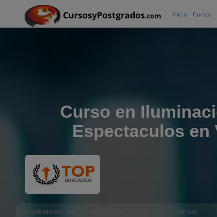
CursosyPostgrados
Inicio
Cursos
.com
Curso en Iluminac
Espectaculos en 
LUGAR/MODALIDAD
DURACIÓN
FECHAS