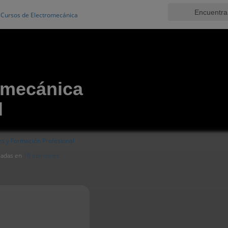
Cursos de Electromecánica
romecánica
l
s y Formación Profesional
asadas en
10 opiniones