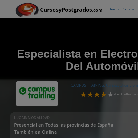
CursosyPostgrados
Inicio
Cursos
.com
Especialista en Elect
Del Automóvi
CAMPUS TRAINING: Cursos, Oposicione
4 estrellas b
LUGAR/MODALIDAD
Presencial en Todas las provincias de España
También en Online