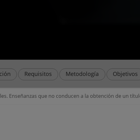
ación
Requisitos
Metodología
Objetivos
e un título con valor oficial.
⭐ Añade a tu curso la Esp