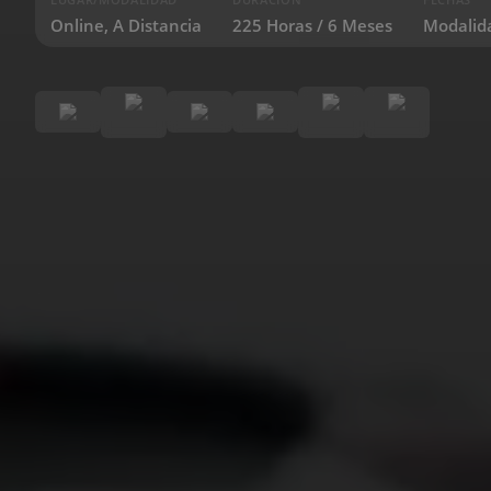
Online, A Distancia
225 Horas / 6 Meses
Modalid