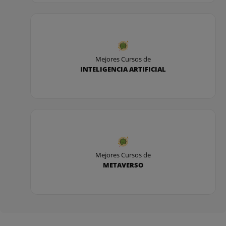
- Arquitectura.
- Configuración.
- Entrenamiento.
Mejores Cursos de
INTELIGENCIA ARTIFICIAL
- Evaluación.
- Casos de Uso:
- Informar sobre características de la oferta.
- Presupuesto.
Mejores Cursos de
- Contratación de servicio.
METAVERSO
- Servicio técnico.
- Trámite administrativo.