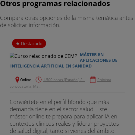
- Devolución del producto.
Otros programas relacionados
- Machine Learning distribuido.
Compara otras opciones de la misma temática antes
de solicitar información.
IA aplicada a Real Time Marketing
- Conversion Analytics.
Destacado
- Next best action.
MÁSTER EN
APLICACIONES DE
- Marketing basado en la localización de Geo -
INTELIGENCIA ARTIFICIAL EN SANIDAD
Fencing.
Online
1.500 horas (Español) / ...
Próxima
- In - store Analytics.
convocatoria: Ma...
IA aplicada a CRM Analytics
Conviértete en el perfil híbrido que más
demanda tiene en el sector salud. Este
- Modelos de propensión a la compra.
máster online te prepara para aplicar IA en
contextos clínicos reales y liderar proyectos
- Cross - selling y up - selling.
de salud digital, tanto si vienes del ámbito