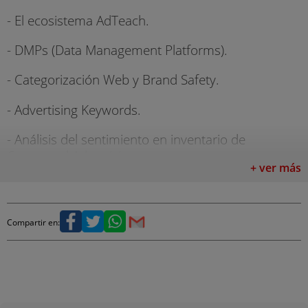
- El ecosistema AdTeach.
- DMPs (Data Management Platforms).
- Categorización Web y Brand Safety.
- Advertising Keywords.
- Análisis del sentimiento en inventario de
Contextual Advertising.
+ ver más
- Categorización de apps de móviles.
- Analítica de Behavioral Advertising .
Compartir en:
- Ad Fraud.
- Optimización Automática de Campañas.
IA aplicada a E-Commerce