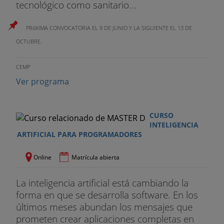
tecnológico como sanitario...
- Loalty Analytics.
- Modelos de rentabilidad de Cliente.
PRóXIMA CONVOCATORIA EL 9 DE JUNIO Y LA SIGUIENTE EL 13 DE
OCTUBRE.
- CRM Social.
CEMP
- Precursores transaccionales.
Ver programa
CURSO
INTELIGENCIA
ARTIFICIAL PARA PROGRAMADORES
Online
Matrícula abierta
La inteligencia artificial está cambiando la
forma en que se desarrolla software. En los
últimos meses abundan los mensajes que
prometen crear aplicaciones completas en