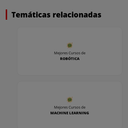
- Análisis de audiencias con datos enriquecidos.
Temáticas relacionadas
- Browser fingerprinting.
- Sistemas recomendadores .
- Búsqueda porimagen.
Mejores Cursos de
ROBÓTICA
- Abandono del carrito.
- Generación y categorización deltráfico.
- Minería de uso.
- Targeting mediante imágenes.
Mejores Cursos de
JORNADA 2
MACHINE LEARNING
IA aplicada a Chatbots