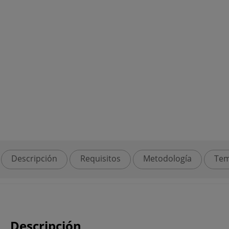
Descripción
Requisitos
Metodología
Tem
Descripción