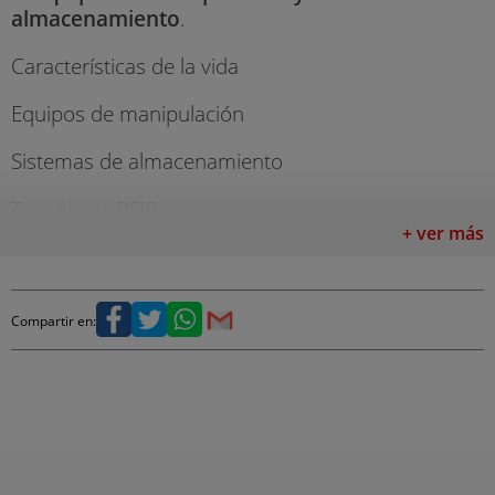
almacenamiento
.
Características de la vida
Equipos de manipulación
Sistemas de almacenamiento
Tecnología RFID
+ ver más
4. Recepción y ubicación de mercancías
.
Recepción de la mercancía.
Compartir en:
Documentación
Normas para la recogida de bienes para la venta
Codificación y trazabilidad de las mercancías.
Códigos de barras