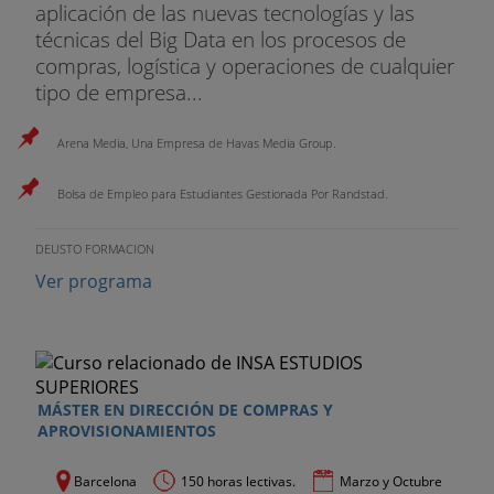
aplicación de las nuevas tecnologías y las
Proceso de envío de mercancías
técnicas del Big Data en los procesos de
compras, logística y operaciones de cualquier
Recepción y preparación de pedidos
tipo de empresa...
Consolidación de bienes
Arena Media, Una Empresa de Havas Media Group.
Verificación de los bienes
Bolsa de Empleo para Estudiantes Gestionada Por Randstad.
Flujo documental de la expedición
DEUSTO FORMACION
Transporte de carga
Ver programa
Gestión de devoluciones
9. Informática de gestión y gestión de
personal
.
MÁSTER EN DIRECCIÓN DE COMPRAS Y
APROVISIONAMIENTOS
El Sistema de Gestión de Minas (LMS)
Barcelona
150 horas lectivas.
Marzo y Octubre
Integración de sistemas de radiofrecuencia y SGA