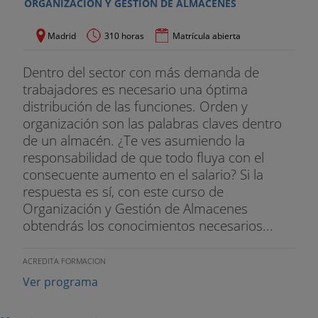
ORGANIZACIÓN Y GESTIÓN DE ALMACENES
Riesgo de incendios: prevención, detección y
Madrid
310 horas
Matrícula abierta
extinción.
SAP LOGÍSTICA:
Dentro del sector con más demanda de
trabajadores es necesario una óptima
A lo largo del curso, de forma transversal, se verán
distribución de las funciones. Orden y
distintas funcionalidades de SAP aplicadas a la
organización son las palabras claves dentro
logística (gestión y seguimiento de stock, consulta
de un almacén. ¿Te ves asumiendo la
de proveedores, gestión de materiales, gestión de
responsabilidad de que todo fluya con el
recursos humanos en logística, control de
consecuente aumento en el salario? Si la
aprovisionamiento, compras, orden de fabricación,
respuesta es sí, con este curso de
pedidos, devoluciones, inventario, entre otras).
Organización y Gestión de Almacenes
obtendrás los conocimientos necesarios...
ACREDITA FORMACION
Ver programa