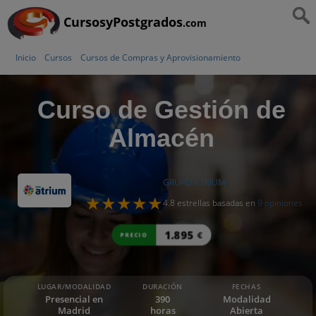
CursosyPostgrados
.com
Inicio
Cursos
Cursos de Compras y Aprovisionamiento
Curso de Gestión de
Almacén
GRUPO ATRIUM
4.8 estrellas basadas en
9 opiniones
1.895
€
PRECIO
LUGAR/MODALIDAD
DURACIÓN
FECHAS
Presencial en
390
Modalidad
Madrid
horas
Abierta