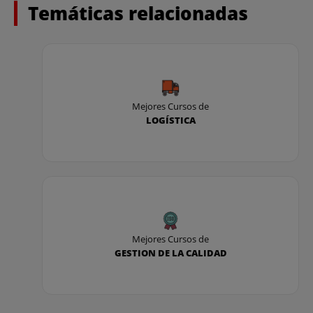
Temáticas relacionadas
5. Gestión de stock
.
Inventario de importaciones
Tipos de acciones
Precios de las acciones
Mejores Cursos de
LOGÍSTICA
Sistemas de reaprovisionamiento
El período medio de meditación
6. Valoración de existencias e inventarios
.
Valoración de existencias
Mejores Cursos de
GESTION DE LA CALIDAD
Fichas de almacén
Inventario