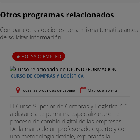
7. Envases y embalajes
.
Otros programas relacionados
Definición del entorno y embarque
Compara otras opciones de la misma temática antes
Funciones básicas y embarque
de solicitar información.
Características de los envases y embalajes
Tipos de envases
BOLSA O EMPLEO
Materiales
CURSO DE COMPRAS Y LOGÍSTICA
Etiquetado
Todas las provincias de España
Matrícula abierta
Normativa de los envases y embalajes
El Curso Superior de Compras y Logística 4.0
Unidad
a distancia te permitirá especializarte en el
proceso de cambio digital de las empresas.
Software de planificación y planificación
De la mano de un profesorado experto y con
una metodología flexible, explorarás la
8. La expedición y el transporte de mercancías
.