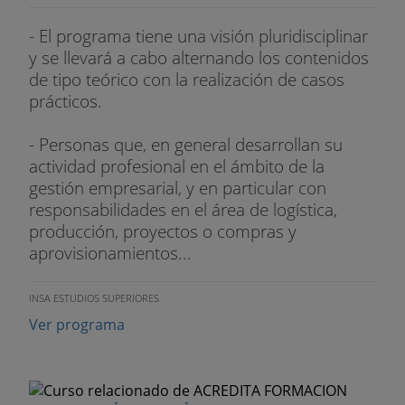
- El programa tiene una visión pluridisciplinar
MecaluxEasySoftware Gestión de Almacenes
y se llevará a cabo alternando los contenidos
Los gestos personales en almacén
de tipo teórico con la realización de casos
prácticos.
10. Seguridad e higiene en el almacén
- Personas que, en general desarrollan su
Normativa sobre seguridad e higiene en el trabajo.
actividad profesional en el ámbito de la
gestión empresarial, y en particular con
Normativa a almacenamiento de las mercancías
responsabilidades en el área de logística,
peligrosas.
producción, proyectos o compras y
aprovisionamientos...
Normativa sobre el almacenamiento de las
mercancías
INSA ESTUDIOS SUPERIORES
perecederas.
Ver programa
Riesgos laborales
Prevención