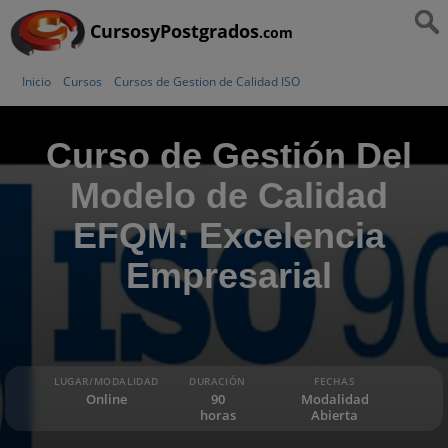
CursosyPostgrados
.com
Inicio
Cursos
Cursos de Gestion de Calidad ISO
Curso de Gestión Del
Modelo de Calidad
EFQM: Excelencia
Empresarial
LUGAR/MODALIDAD
DURACIÓN
FECHAS
Online
90
Modalidad
horas
Abierta