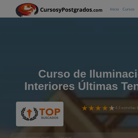
CursosyPostgrados
Inicio
Cursos
.com
Curso de Iluminac
Interiores Últimas Te
4.3 estrellas
LUGAR/MODALIDAD
FECHAS