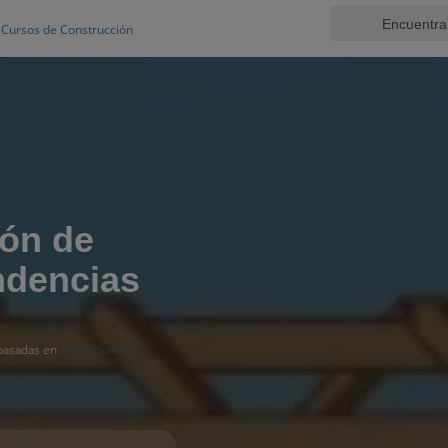
Cursos de Construcción
ión de
ndencias
 basadas en
10 opiniones