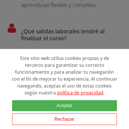
aprendizaje flexible y completa.
¿Qué salidas laborales tendré al
finalizar el curso?
Javier Ramos Ocampo
Este sitio web utiliza cookies propias y de
terceros para garantizar su correcto
funcionamiento y para analizar tu navegación
Respuesta:
con el fin de mejorar tu experiencia. Al continuar
navegando, aceptas el uso de estas cookies
Podrás trabajar en diversas áreas, como
según nuestra
política de privacidad
.
dirección de equipos de mantenimiento,
montaje y localización de averías en
Aceptar
cuadros eléctricos y mantenimiento de
Rechazar
maquinaria neumática e hidráulica, entre
otros.