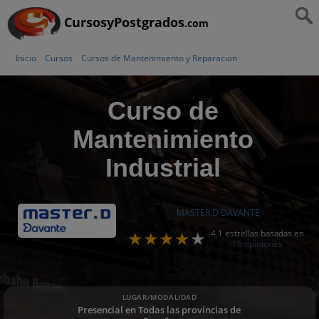
CursosyPostgrados
.com
Inicio
Cursos
Cursos de Mantenimiento y Reparacion
Curso de
Mantenimiento
Industrial
MASTER D DAVANTE
4.1 estrellas basadas en
10 opiniones
LUGAR/MODALIDAD
Presencial en Todas las provincias de