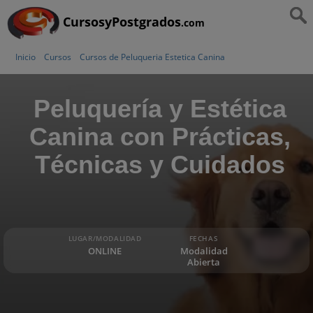
CursosyPostgrados
.com
Inicio
Cursos
Cursos de Peluqueria Estetica Canina
Peluquería y Estética
Canina con Prácticas,
Técnicas y Cuidados
LUGAR/MODALIDAD
FECHAS
ONLINE
Modalidad
Abierta