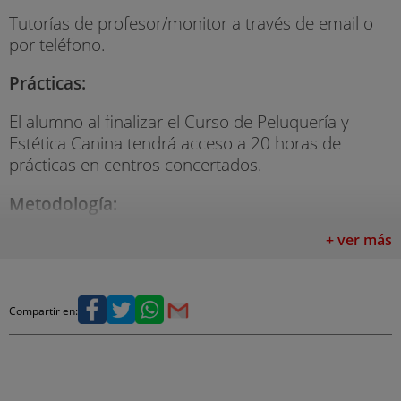
Tutorías de profesor/monitor a través de email o
por teléfono.
Prácticas:
El alumno al finalizar el Curso de Peluquería y
Estética Canina tendrá acceso a 20 horas de
prácticas en centros concertados.
Metodología:
1. Tutorías individualizadas y resolución de dudas.
+ ver más
Las funciones del tutor serán:
Compartir en:
Resolverá las dudas que tengas a lo largo del
curso, presencialmente, por correo electrónico, fax
o correo postal.
Hará que te sientas apoyado y asistido en todo