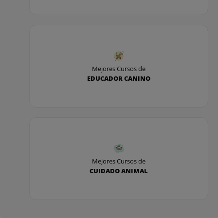
3. Bolsa de empleo
Además, te ayudamos a encontrar trabajo con
nuestra Bolsa de Profesionales, un servicio de
asesoramiento y orientación a la búsqueda de
empleo en el sector de la peluquería y estética
Mejores Cursos de
canina.
EDUCADOR CANINO
Formarás parte de la base de datos de nuestra red
de portales de empleo potenciando tus
posibilidades de encontrar trabajo.
Mejores Cursos de
CUIDADO ANIMAL