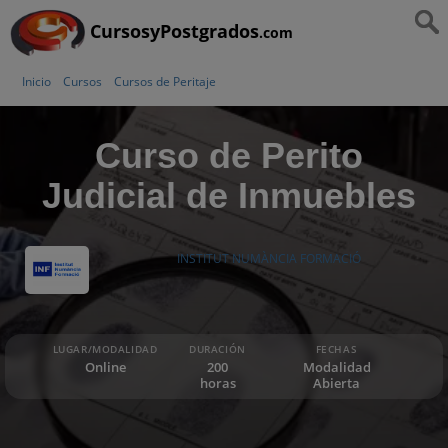
CursosyPostgrados
.com
Inicio
Cursos
Cursos de Peritaje
Curso de Perito
Judicial de Inmuebles
INSTITUT NUMÀNCIA FORMACIÓ
LUGAR/MODALIDAD
DURACIÓN
FECHAS
Online
200
Modalidad
horas
Abierta