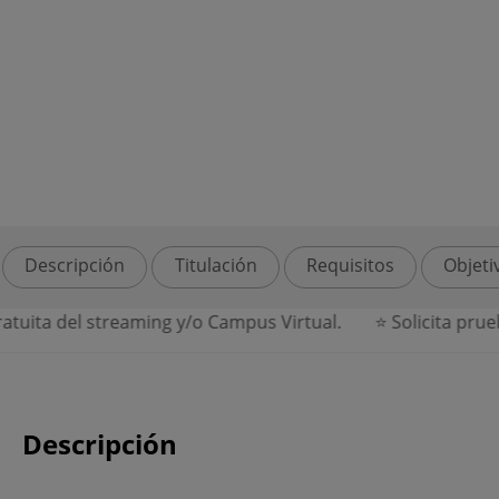
Descripción
Titulación
Requisitos
Objeti
ita del streaming y/o Campus Virtual.
⭐ Solicita prueba 
Descripción