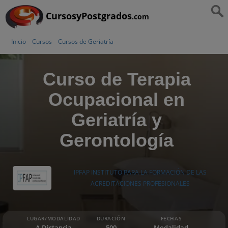
CursosyPostgrados
.com
Inicio
Cursos
Cursos de Geriatría
Curso de Terapia
Ocupacional en
Geriatría y
Gerontología
IPFAP INSTITUTO PARA LA FORMACIÓN DE LAS
ACREDITACIONES PROFESIONALES
LUGAR/MODALIDAD
DURACIÓN
FECHAS
A Distancia
500
Modalidad