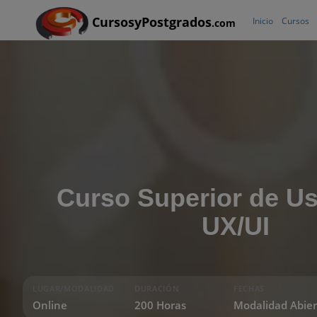
CursosyPostgrados
Inicio
Cursos
.com
Curso Superior de Us
UX/UI
LUGAR/MODALIDAD
DURACIÓN
FECHAS
Online
200 Horas
Modalidad Abier