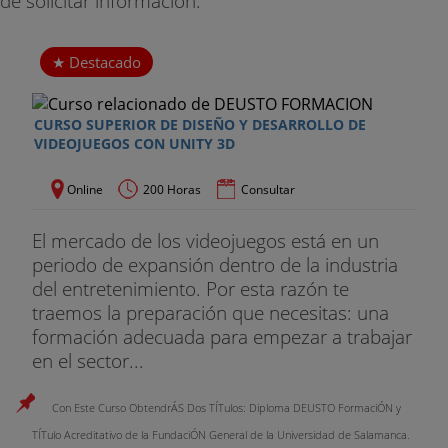
de solicitar información.
Unidad complementaria 2 - Modelado orgánico
con Zbrush
Destacado
Unidad complementaria 3 - Creación de personaje
humano. Modelado de cabeza y cuerpo
CURSO SUPERIOR DE DISEÑO Y DESARROLLO DE
Unidad complementaria 4 - Texturizado con
VIDEOJUEGOS CON UNITY 3D
Zbrush
Online
200 Horas
Consultar
BLOQUE 2. ANIMACIÓN 3D Y RIGGING
El mercado de los videojuegos está en un
Unidad 1
- Funciones básicas de la animación en
periodo de expansión dentro de la industria
Maya
del entretenimiento. Por esta razón te
traemos la preparación que necesitas: una
Unidad 2
- Automatizaciones
formación adecuada para empezar a trabajar
Unidad 3
- Deformadores
en el sector...
Unidad 4
- Física de los objetos en Maya
Con Este Curso ObtendrÁS Dos TÍTulos: Diploma DEUSTO FormaciÓN y
TÍTulo Acreditativo de la FundaciÓN General de la Universidad de Salamanca.
Unidad 5
- Rigging corporal