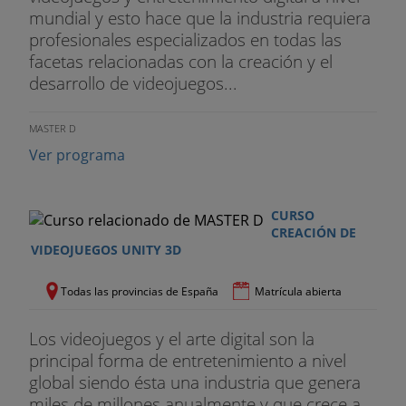
Unidad 2
6 - Oculus Rift: instalación, configuración y
mundial y esto hace que la industria requiera
manejo
profesionales especializados en todas las
facetas relacionadas con la creación y el
Unidad 2
7 - HTC Vive: Realidad virtual con Steam VR
desarrollo de videojuegos...
Unidad 2
8 - Introducción al desarrollo en realidad
aumentada (AR) para dispositivos móviles
MASTER D
Ver programa
Unidad 2
9 - Desarrollo de realidad aumentada en
dispositivos móviles
CURSO
CREACIÓN DE
VIDEOJUEGOS UNITY 3D
Todas las provincias de España
Matrícula abierta
Los videojuegos y el arte digital son la
principal forma de entretenimiento a nivel
global siendo ésta una industria que genera
miles de millones anualmente y que crece a