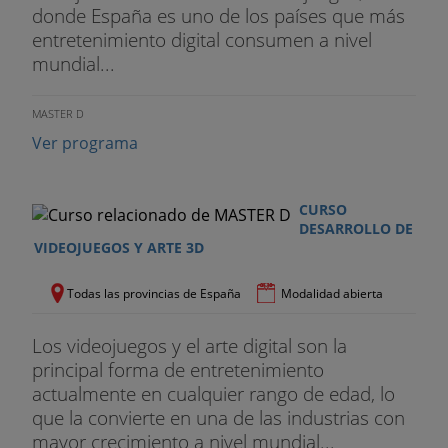
Unidad 7
- Editor Scripting
donde España es uno de los países que más
entretenimiento digital consumen a nivel
Unidad 8
- Importación de Arte 2D y 3D
mundial...
Unidad 9
- Inputs y Managers
MASTER D
Unidad 1
0 - Level Design en Unity
Ver programa
Unidad 1
1 - Control del tiempo, opciones de física y
cómo crear y destruir objetos
CURSO
DESARROLLO DE
VIDEOJUEGOS Y ARTE 3D
Unidad 1
2 - Cámaras y Layers
Unidad 1
3 - Iluminación en Unity
Todas las provincias de España
Modalidad abierta
Unidad 1
4 - Fisicas y colliders
Los videojuegos y el arte digital son la
principal forma de entretenimiento
Unidad 1
5 - Audio en Unity
actualmente en cualquier rango de edad, lo
que la convierte en una de las industrias con
Unidad 1
6 - Animaciones
mayor crecimiento a nivel mundial...