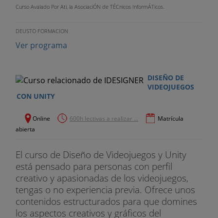
Curso Avalado Por Ati, la AsociaciÓN de TÉCnicos InformÁTicos.
Unidad 6
- Rig de control corporal
DEUSTO FORMACION
Unidad 7
- Creación de sistemas FK/IK
Ver programa
Unidad 8
- Animación de un cuerpo
DISEÑO DE
Unidad 9
- Rigging facial para videojuegos
VIDEOJUEGOS
CON UNITY
Unidad 1
0 - Rig facial para cine de animación
Online
600h lectivas a realizar ...
Matrícula
Unidad 1
1 - Rig de Control Facial
abierta
Unidad 1
2 - Animación facial
El curso de Diseño de Videojuegos y Unity
está pensado para personas con perfil
Unidad 1
3 - Exportación de modelo animado
creativo y apasionadas de los videojuegos,
Unidad 1
4 - Creación de partículas básicas en Maya
tengas o no experiencia previa. Ofrece unos
contenidos estructurados para que domines
Unidad 1
5 - Introducción a partículas más
los aspectos creativos y gráficos del