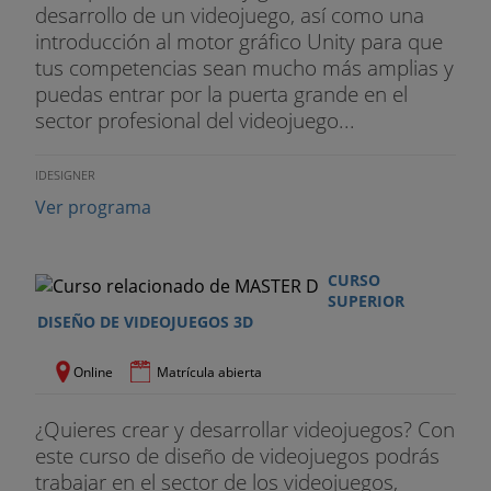
complejas
desarrollo de un videojuego, así como una
introducción al motor gráfico Unity para que
Unidad 1
6 - Postproducción
tus competencias sean mucho más amplias y
puedas entrar por la puerta grande en el
Unidad 1
7 - Creación de demo reel
sector profesional del videojuego...
BLOQUE 3. PROGRAMACIÓN DE VIDEOJUEGOS
CON UNITY
IDESIGNER
Ver programa
Unidad 1
- Scripts, Variables y funciones
Unidad 2
- Convenciones, Sintaxis y loops
CURSO
SUPERIOR
Unidad 3
- Programación orientada a objetos (POO)
DISEÑO DE VIDEOJUEGOS 3D
Unidad 4
- Instalación e Interfaz de Unity
Online
Matrícula abierta
Unidad 5
- Iniciación a la programación en Unity
¿Quieres crear y desarrollar videojuegos? Con
este curso de diseño de videojuegos podrás
Unidad 6
- Game Objects y Componentes en Unity
trabajar en el sector de los videojuegos,