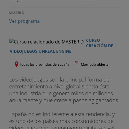
Unidad 1
7 - Shaders y materiales
MASTER D
Unidad 1
8 - Prefabs y asentamiento de conceptos
Ver programa
Unidad 1
9 - Sistemas de partículas
CURSO
Unidad 2
0 - Navegación (Navmesh)
CREACIÓN DE
VIDEOJUEGOS UNREAL ENGINE
Unidad 2
1 - Interfaz del juego (UI)
Todas las provincias de España
Matrícula abierta
Unidad 2
2 - Escenas, Singletons, guardado y carga
de datos
Los videojuegos son la principal forma de
entretenimiento a nivel global siendo ésta
Unidad 2
3 - Optimización en Unity
una industria que genera miles de millones
anualmente y que crece a pasos agigantados.
Unidad 2
4 - Introducción al desarrollo en realidad
virtual (VR)
España no es indiferente a esta tendencia, y
Unidad 2
5 - Tipos de dispositivos de realidad virtual
es uno de los países más consumidores de
videojuegos y entretenimiento digital a nivel