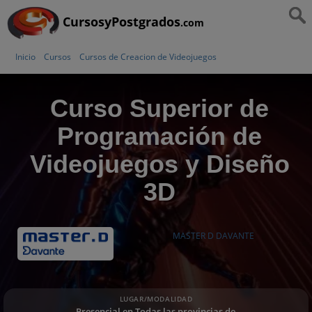
CursosyPostgrados
.com
Inicio
Cursos
Cursos de Creacion de Videojuegos
Curso Superior de
Programación de
Videojuegos y Diseño
3D
MASTER D DAVANTE
LUGAR/MODALIDAD
Presencial en Todas las provincias de