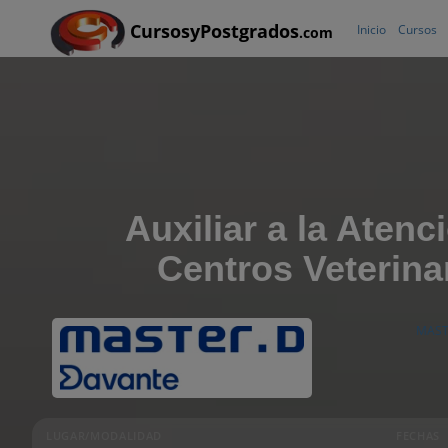
CursosyPostgrados
Inicio
Cursos
.com
Auxiliar a la Atenc
Centros Veterina
MAST
LUGAR/MODALIDAD
FECHAS