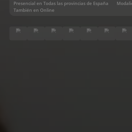
Presencial en Todas las provincias de España
Modali
También en Online