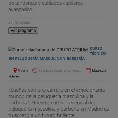
de tendencia y cuidados capilares
pequeño cepillo, mediano y grande, gorro de
avanzados...
mechas, gorro de permanente, boles de plástico,
paletinas de tinte, peinador de corte, peine púa,
GRUPO ATRIUM
peine púa metal, peine de desenredar, peine de
corte, pinzas separadoras, tijera 5.5, secador de
Ver programa
mano y guantes. Máquina de rapar, navaja,
plancha y tijera de esculpir.
CURSO
- Maniquí
TÉCNICO
EN PELUQUERÍA MASCULINA Y BARBERÍA
- Material didáctico para la formación teórica
Madrid
12 meses desde el comienz...
Matrícula
- Salidas extraescolares
abierta
- Soporte didáctico y formativo online
¿Sueñas con una carrera en el emocionante
mundo de la peluquería masculina y la
- Entrada gratuita a la feria más importante del
barbería? ¡Nuestro curso presencial de
sector: Salón Look
peluquería masculina y barbería en Madrid es
tu acceso a un futuro brillante!
- Master Class gratuitas con referentes del sector.