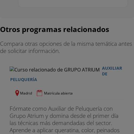
y cómo afrontar una entrevista
15. Marketing y ventas
16. Maquillaje social
Otros programas relacionados
MATERIAL INCLUIDO:
Compara otras opciones de la misma temática antes
de solicitar información.
MATERIAL INCLUIDO:
- Seguro de accidentes del alumno con cobertura
AUXILIAR
total de asistencia sanitaria en los centros
DE
concertados
PELUQUERÍA
- Seguro de responsabilidad civil, para casos en los
Madrid
Matrícula abierta
que podamos ocasionar alguna lesión a nuestros
clientes modelo
Fórmate como Auxiliar de Peluquería con
Grupo Atrium y domina desde el primer día
- Uniforme de trabajo
las técnicas más demandadas del sector.
Aprende a aplicar queratina, color, peinados
- Kit de material: Macuto, difusor, cepillos términos