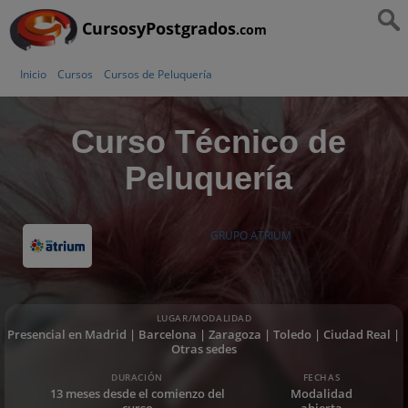
CursosyPostgrados
.com
Inicio
Cursos
Cursos de Peluquería
Curso Técnico de
Peluquería
GRUPO ATRIUM
LUGAR/MODALIDAD
Presencial en Madrid | Barcelona | Zaragoza | Toledo | Ciudad Real |
Otras sedes
DURACIÓN
FECHAS
13 meses desde el comienzo del
Modalidad
curso
abierta