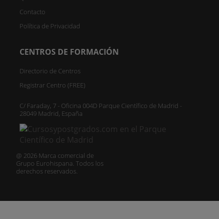
Contacto
Política de Privacidad
CENTROS DE FORMACIÓN
Directorio de Centros
Registrar Centro (FREE)
C/ Faraday, 7 - Oficina 004D Parque Científico de Madrid -
28049 Madrid, España
@ 2026 Marca comercial de
Grupo Eurohispana. Todos los
derechos reservados.