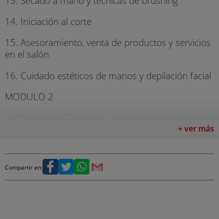
13. Secado a mano y técnicas de brushing
14. Iniciación al corte
15. Asesoramiento, venta de productos y servicios
en el salón
16. Cuidado estéticos de manos y depilación facial
MODULO 2
1. Estructura y Técnica del corte de femenino
+ ver más
2. Corte de caballero masculino y barbería
3. Técnicas de decoloración y colores de fantasía
Compartir en:
4. Técnica de mechas con peine
5. Técnica de mechas con plata: Balayage,
californianas...