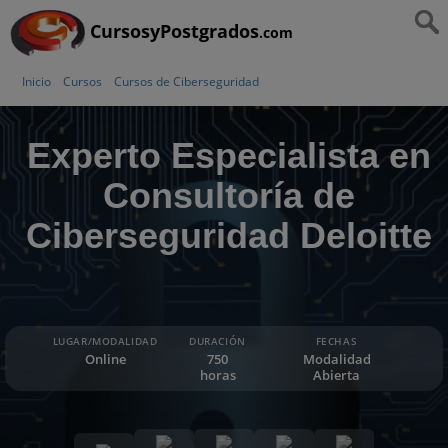
CursosyPostgrados
.com
Inicio
Cursos
Cursos de Ciberseguridad
Experto Especialista en
Consultoría de
Ciberseguridad Deloitte
LUGAR/MODALIDAD
DURACIÓN
FECHAS
Online
750
Modalidad
horas
Abierta