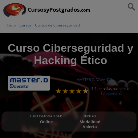
CursosyPostgrados
.com
Inicio
Cursos
Cursos de Ciberseguridad
Curso Ciberseguridad y
Hacking Ético
MASTER D DAVANTE
4.4 estrellas basadas en
10 opiniones
LUGAR/MODALIDAD
FECHAS
Online
Modalidad
Abierta