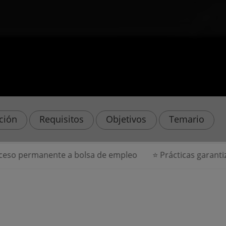
ación
Requisitos
Objetivos
Temario
rmanente a bolsa de empleo
⭐ Prácticas garantizadas e