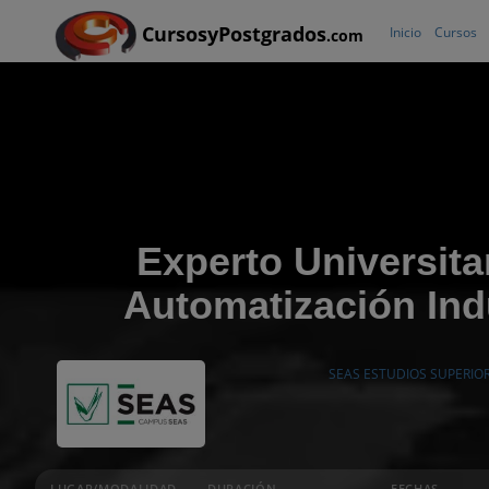
CursosyPostgrados
Inicio
Cursos
.com
Experto Universita
Automatización Indu
SEAS ESTUDIOS SUPERIO
LUGAR/MODALIDAD
DURACIÓN
FECHAS