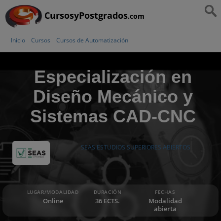
CursosyPostgrados
.com
Inicio
Cursos
Cursos de Automatización
Especialización en
Diseño Mecánico y
Sistemas CAD-CNC
SEAS ESTUDIOS SUPERIORES ABIERTOS
LUGAR/MODALIDAD
DURACIÓN
FECHAS
Online
36 ECTS.
Modalidad
abierta