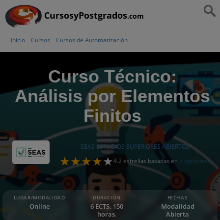
CursosyPostgrados
.com
Inicio
Cursos
Cursos de Automatización
Curso Técnico:
Análisis por Elementos
Finitos
SEAS ESTUDIOS SUPERIORES ABIERTOS
4.2 estrellas basadas en
5 opiniones
LUGAR/MODALIDAD
DURACIÓN
FECHAS
Online
6 ECTS. 150
Modalidad
horas.
Abierta