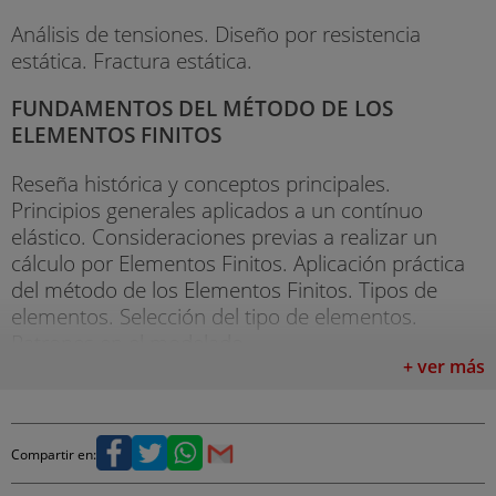
Análisis de tensiones. Diseño por resistencia
estática. Fractura estática.
FUNDAMENTOS DEL MÉTODO DE LOS
ELEMENTOS FINITOS
Reseña histórica y conceptos principales.
Principios generales aplicados a un contínuo
elástico. Consideraciones previas a realizar un
cálculo por Elementos Finitos. Aplicación práctica
del método de los Elementos Finitos. Tipos de
elementos. Selección del tipo de elementos.
Patrones en el modelado.
+ ver más
PROCESO DE MODELADO E INTERFAZ GRÁFICA
Proceso de modelado mediante el análisis de
Compartir en:
elementos finitos utilizando femap. Interfaz gráfica
de usuario de FEMAP.