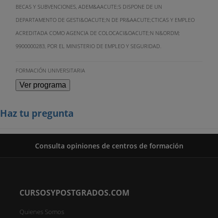
BECAS Y SUBVENCIONES, ADEM&AACUTE;S DISPONE DE UN
DEPARTAMENTO DE GESTI&OACUTE;N DE PR&AACUTE;CTICAS Y EMPLEO
ACREDITADA COMO AGENCIA DE COLOCACI&OACUTE;N N&ORDM;
9900000283, POR EL MINISTERIO DE EMPLEO Y SEGURIDAD.
FORMACIÓN UNIVERSITARIA
Ver programa
Haz tu pregunta
Consulta opiniones de centros de formación
CURSOSYPOSTGRADOS.COM
Quienes Somos