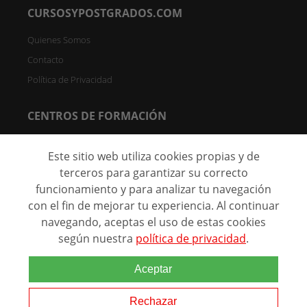
CURSOSYPOSTGRADOS.COM
Quienes Somos
Contacto
Política de Privacidad
CENTROS DE FORMACIÓN
Directorio de Centros
Este sitio web utiliza cookies propias y de
Registrar Centro (FREE)
terceros para garantizar su correcto
funcionamiento y para analizar tu navegación
C/ Faraday, 7 - Oficina 004D Parque Científico de Madrid -
28049 Madrid, España
con el fin de mejorar tu experiencia. Al continuar
navegando, aceptas el uso de estas cookies
según nuestra
política de privacidad
.
@ 2026 Marca comercial de
Aceptar
Grupo Eurohispana. Todos los
derechos reservados.
Rechazar