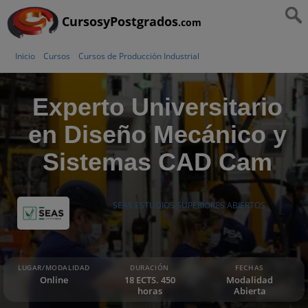
CursosyPostgrados
.com
Inicio
Cursos
Cursos de Producción Industrial
Experto Universitario
en Diseño Mecánico y
Sistemas CAD Cam
SEAS ESTUDIOS SUPERIORES ABIERTOS
LUGAR/MODALIDAD
DURACIÓN
FECHAS
Online
18 ECTS. 450
Modalidad
horas
Abierta