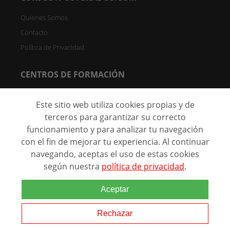
Quienes Somos
Contacto
Política de Privacidad
CENTROS DE FORMACIÓN
Directorio de Centros
Este sitio web utiliza cookies propias y de
Registrar Centro (FREE)
terceros para garantizar su correcto
funcionamiento y para analizar tu navegación
C/ Faraday, 7 - Oficina 004D Parque Científico de Madrid -
28049 Madrid, España
con el fin de mejorar tu experiencia. Al continuar
navegando, aceptas el uso de estas cookies
según nuestra
política de privacidad
.
@ 2026 Marca comercial de
Aceptar
Grupo Eurohispana. Todos los
derechos reservados.
Rechazar