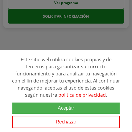
Ver programa
SOLICITAR INFORMACIÓN
Este sitio web utiliza cookies propias y de
Ver más programas
terceros para garantizar su correcto
funcionamiento y para analizar tu navegación
con el fin de mejorar tu experiencia. Al continuar
navegando, aceptas el uso de estas cookies
según nuestra
política de privacidad
.
Aceptar
Ranking Relacionado
Rechazar