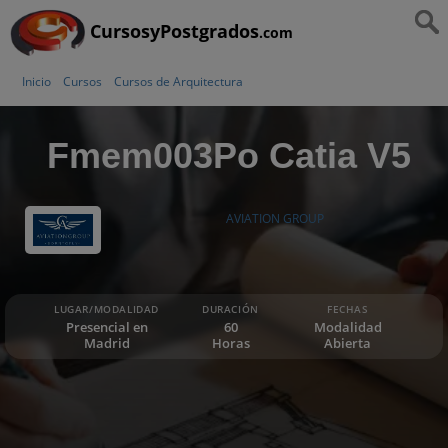
CursosyPostgrados
.com
Inicio
Cursos
Cursos de Arquitectura
Fmem003Po Catia V5
AVIATION GROUP
LUGAR/MODALIDAD
DURACIÓN
FECHAS
Presencial en
60
Modalidad
Madrid
Horas
Abierta