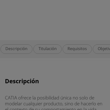
Descripción
Titulación
Requisitos
Objeti
Descripción
CATIA ofrece la posibilidad única no solo de
modelar cualquier producto, sino de hacerlo en
el contexto de su comportamiento en la vida