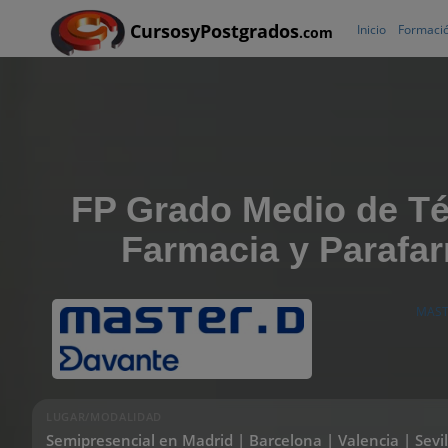
CursosyPostgrados
Inicio
Formació
.com
FP Grado Medio de Té
Farmacia y Parafa
MAST
LUGAR/MODALIDAD
Semipresencial en Madrid | Barcelona | Valencia | Sevi