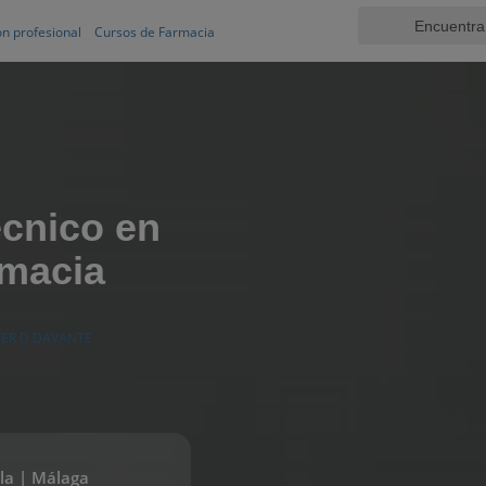
n profesional
Cursos de Farmacia
cnico en
rmacia
ER D DAVANTE
lla | Málaga