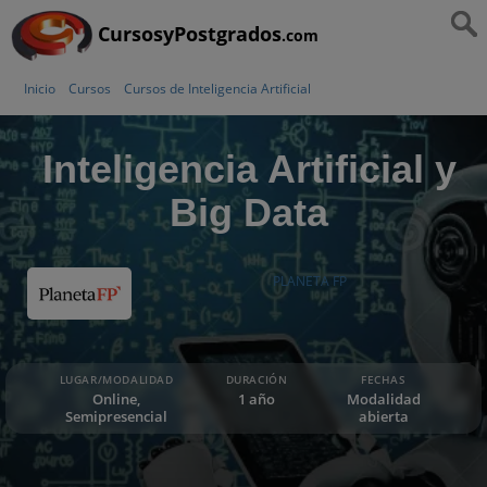
CursosyPostgrados
.com
Inicio
Cursos
Cursos de Inteligencia Artificial
Inteligencia Artificial y
Big Data
PLANETA FP
LUGAR/MODALIDAD
DURACIÓN
FECHAS
Online,
1 año
Modalidad
Semipresencial
abierta