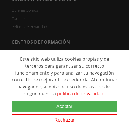
Quienes Somos
Contacto
Política de Privacidad
CENTROS DE FORMACIÓN
Directorio de Centros
Este sitio web utiliza cookies propias y de
Registrar Centro (FREE)
terceros para garantizar su correcto
funcionamiento y para analizar tu navegación
C/ Faraday, 7 - Oficina 004D Parque Científico de Madrid -
28049 Madrid, España
con el fin de mejorar tu experiencia. Al continuar
navegando, aceptas el uso de estas cookies
según nuestra
política de privacidad
.
@ 2026 Marca comercial de
Aceptar
Grupo Eurohispana. Todos los
derechos reservados.
Rechazar