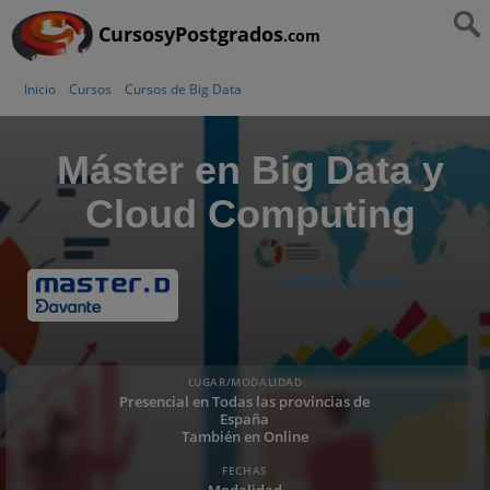
CursosyPostgrados
.com
Inicio
Cursos
Cursos de Big Data
Máster en Big Data y
Cloud Computing
MASTER D DAVANTE
LUGAR/MODALIDAD
Presencial en Todas las provincias de
España
También en Online
FECHAS
Modalidad